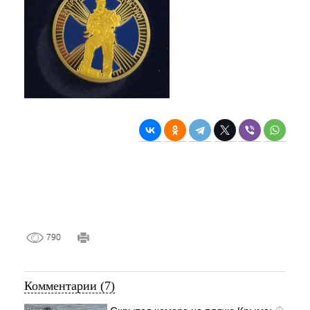
790
Комментарии (7)
i