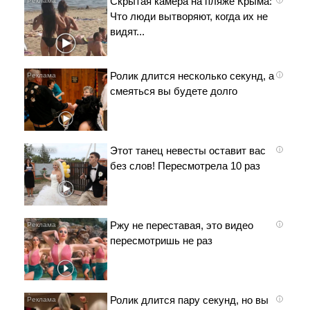
Скрытая камера на пляже Крыма:
Что люди вытворяют, когда их не
видят...
Ролик длится несколько секунд, а
i
смеяться вы будете долго
Этот танец невесты оставит вас
i
без слов! Пересмотрела 10 раз
Ржу не переставая, это видео
i
пересмотришь не раз
Ролик длится пару секунд, но вы
i