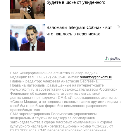
будете в шоке от увиденного
Взломали Telegram Собчак - вот
i
что нашлось в переписках
СМИ: «Информационное агентство «Север-Медиа»
Редакция: тел.: +7(8212) 29-12-40, e-mail:
redaktor@bnkomi.ru
Главный редактор: Алексеева Анастасия Сергеевна.
Права на материалы, размещённые на интернет-сайте
www.bnkomi.ru, в соответствии с законодательством Российской
Федерации об охране результатов интеллектуальной
деятельности принадлежат СМИ: «Информационное агентство
«Север-Медиа», и не подлежат использованию другими лицами в
какой бы то ни было форме без письменного разрешения
правообладателя.
СМИ зарегистрировано Беломорским управлением
Федеральным службы по надзору за соблюдением
законодательства в сфере массовых коммуникаций и охране
культурного наследия - регистрационный номер ФС3-0225 от
03.03.2006 года. СМИ перерегистрировано Управлением