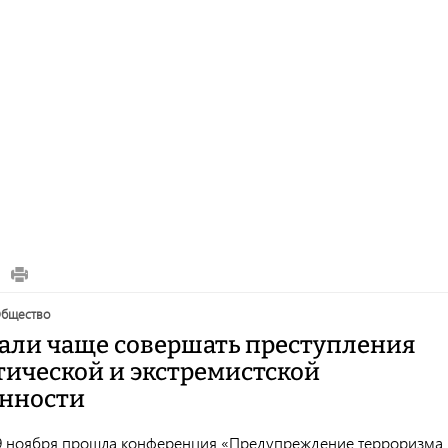
общество
тали чаще совершать преступления
тической и экстремистской
нности
9 ноября прошла конференция «Предупреждение терроризма 