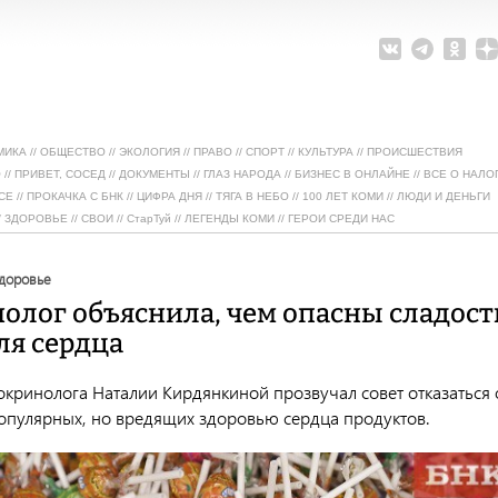
МИКА
//
ОБЩЕСТВО
//
ЭКОЛОГИЯ
//
ПРАВО
//
СПОРТ
//
КУЛЬТУРА
//
ПРОИСШЕСТВИЯ
О
//
ПРИВЕТ, СОСЕД
//
ДОКУМЕНТЫ
//
ГЛАЗ НАРОДА
//
БИЗНЕС В ОНЛАЙНЕ
//
ВСЕ О НАЛО
СЕ
//
ПРОКАЧКА С БНК
//
ЦИФРА ДНЯ
//
ТЯГА В НЕБО
//
100 ЛЕТ КОМИ
//
ЛЮДИ И ДЕНЬГИ
/
ЗДОРОВЬЕ
//
СВОИ
//
СтарТуй
//
ЛЕГЕНДЫ КОМИ
//
ГЕРОИ СРЕДИ НАС
здоровье
олог объяснила, чем опасны сладост
ля сердца
окринолога Наталии Кирдянкиной прозвучал совет отказаться 
опулярных, но вредящих здоровью сердца продуктов.