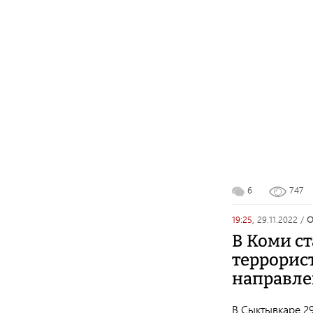
6
747
19:25,
29.11.2022
/
В Коми с
террорис
направле
В Сыктывкаре 2