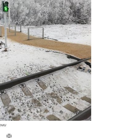
оми
1