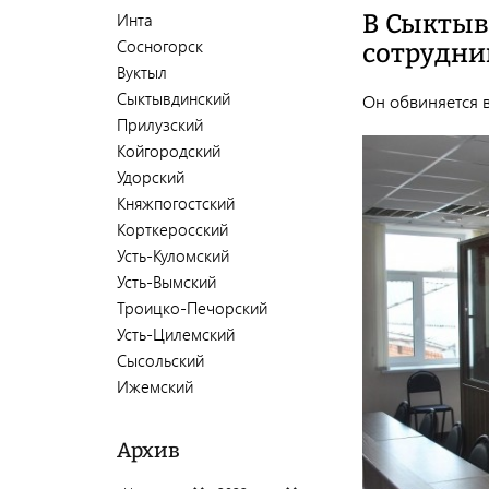
В Сыктыв
Инта
Сосногорск
сотрудни
Вуктыл
Сыктывдинский
Он обвиняется в
Прилузский
Койгородский
Удорский
Княжпогостский
Корткеросский
Усть-Куломский
Усть-Вымский
Троицко-Печорский
Усть-Цилемский
Сысольский
Ижемский
Архив