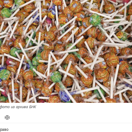
ото из архива БНК
право