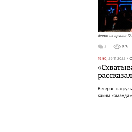
Фото из архива Б
3
976
19:50,
29.11.2022
/
«Схватыва
рассказал
Ветеран патрул
каким командам