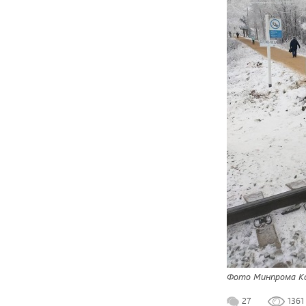
Фото Минпрома К
27
136