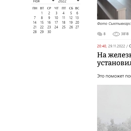
ПН
ВТ
СР
ЧТ
ПТ
СБ
ВС
1
2
3
4
5
6
7
8
9
10
11
12
13
14
15
16
17
18
19
20
Фото Сыктывкарско
21
22
23
24
25
26
27
28
29
30
8
3818
20:40,
29.11.2022
/
На желез
установи
Это поможет по