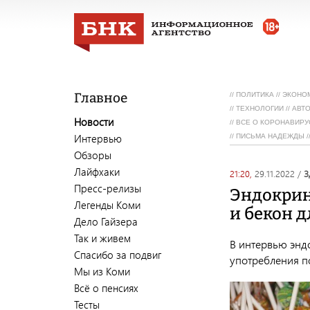
Главное
//
ПОЛИТИКА
//
ЭКОНО
//
ТЕХНОЛОГИИ
//
АВТ
Новости
//
ВСЕ О КОРОНАВИРУ
Интервью
//
ПИСЬМА НАДЕЖДЫ
/
Обзоры
Лайфхаки
21:20,
29.11.2022
/
Пресс-релизы
Эндокрин
Легенды Коми
и бекон д
Дело Гайзера
Так и живем
В интервью энд
Спасибо за подвиг
употребления п
Мы из Коми
Всё о пенсиях
Тесты