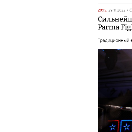
20:15,
29.11.2022
/
Сильнейш
Parma Fig
Традиционный е