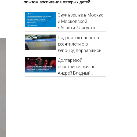
опытом воспитания пятерых детей
Звук взрыва в Москве
и Московской
области 7 августа
2026 года: Причины,
Подросток напал на
источник, откуда был
десятилетнюю
громкий хлопок
девочку, ворвавшись в
квартиру
Долгаревой
счастливая жизнь.
Андрей Бледный
пронзительно зачитал
стихи вместо рэпа: «У
меня на душе сто и
один шов — это туше»