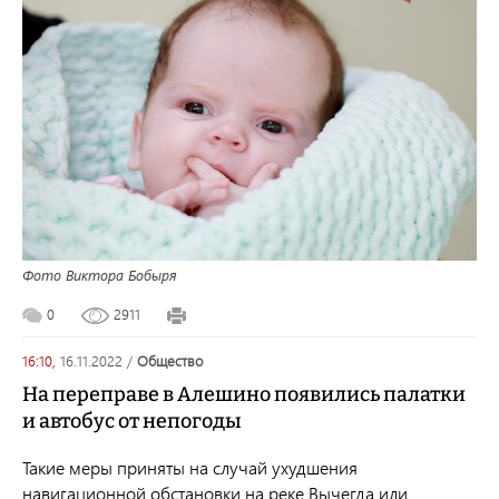
Фото Виктора Бобыря
0
2911
16:10,
16.11.2022
/
общество
На переправе в Алешино появились палатки
и автобус от непогоды
Такие меры приняты
на случай ухудшения
навигационной обстановки на реке Вычегда или