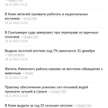
//
ОБЩЕСТВО
16.11.2022 14:11
В Коми жителей призвали работать в национальных
костюмах
//
КУЛЬТУРА
16.11.2022 13:50
В Сыктывкаре суда замерзают при переправе из заречных
поселков
//
ОБЩЕСТВО
16.11.2022 13:28
Выдача льготной ипотеки под 7% закончится 31 декабря
//
ЭКОНОМИКА
16.11.2022 13:15
Житель Ижемского района наказан за жестокое обращение с
животным
//
ПРАВО
16.11.2022 12:49
Практику обеспечения усинских сел питьевой водой
признали лучшей в стране
//
ОБЩЕСТВО
16.11.2022 12:32
В Коми выдали за год 33 сельских ипотеки
//
ОБЩЕСТВО