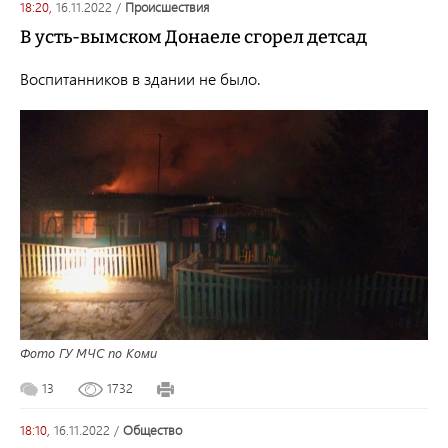
18:20,
16.11.2022
/
происшествия
В усть-вымском Донаеле сгорел детсад
Воспитанников в здании не было.
Фото ГУ МЧС по Коми
13
1732
18:10,
16.11.2022
/
общество