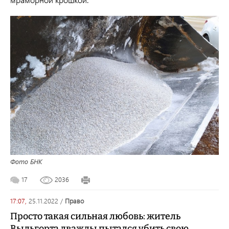
Фото БНК
17
2036
17:07,
25.11.2022
/
право
Просто такая сильная любовь: житель
Выльгорта дважды пытался убить свою