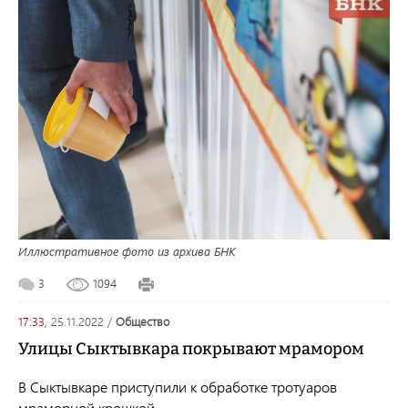
Иллюстративное фото из архива БНК
3
1094
17:33,
25.11.2022
/
общество
Улицы Сыктывкара покрывают мрамором
В Сыктывкаре приступили
к обработке тротуаров
мраморной крошкой.