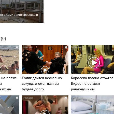
ол в Коми заинтересовали
(0)
i
i
 на пляже
Ролик длится несколько
Королева вагона отожгла
и
секунд, а смеяться вы
Видео не оставит
а их не
будете долго
равнодушным
i
i