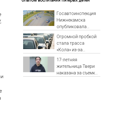
е
Госавтоинспекция
Нижнекамска
,
опубликовала
видео жесткого ДТП
Огромной пробкой
с участием
стала трасса
питбайкера
«Кола» из-за
07/08/2026 –
завалившейся фуры
Новости
17-летняя
жительница Твери
наказана за съемку
ми
атаки БПЛА
е
в