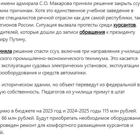
 имени адмирала С.О. Макарова приняли решение закрыть ссу
ким причинам. Хотя это единственное учебное заведение в
е специалистов речной отрасли как для самой республики, та
регионов России. Ситуация вызвала протесты среди
курсантов
,
одителей, которые дошли до записи
обращения
к президенту
иру Путину.
иняла
решение спасти ссуз, включив три направления училищ
рского промышленно-экономического техникума. Это касается
 эксплуатации судовых электрических установок, эксплуатации
трооборудования и средств автоматики.
в историческом здании, но объект переведут из федеральной в
ую собственность. Педагогов из училища примут в штат
имо в бюджете на 2023 год и 2024-2025 годы 115 млн рублей.
 66 млн рублей. Будут приобретать необходимое оборудовани
проведен ремонт для комфортного размещения курсантов и
й.