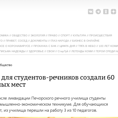
ОМИКА
//
ОБЩЕСТВО
//
ЭКОЛОГИЯ
//
ПРАВО
//
СПОРТ
//
КУЛЬТУРА
//
ПРОИСШЕСТВИЯ
ТО
//
ПРИВЕТ, СОСЕД
//
ДОКУМЕНТЫ
//
ГЛАЗ НАРОДА
//
БИЗНЕС В ОНЛАЙНЕ
ВСЕ О КОРОНАВИРУСЕ
//
ПРОКАЧКА С БНК
//
ЦИФРА ДНЯ
//
ТЯГА В НЕБО
//
100 ЛЕТ КОМИ
ПИСЬМА НАДЕЖДЫ
//
ЗДОРОВЬЕ
//
СВОИ
//
СтарТуй
//
ЛЕГЕНДЫ КОМИ
//
ГЕРОИ СРЕДИ Н
общество
 для студентов-речников создали 60
ых мест
после ликвидации Печорского речного училища студенты
омышленно-экономическом техникуме. Для обучающихся
т, из училища перешли на работу 3 из 10 педагогов.