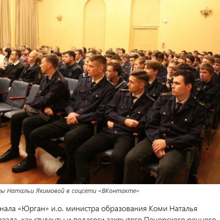
ы Натальи Якимовой в соцсети «ВКонтакте»
анала «Юрган» и.о. министра образования Коми Наталья
зала, как студенты и педагоги закрытого Печорского речного