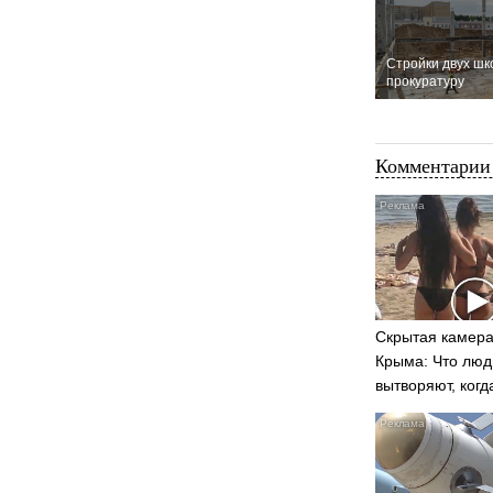
Стройки двух шк
прокуратуру
Комментарии 
Скрытая камера
Крыма: Что люд
вытворяют, когд
видят...