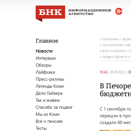
Главное
//
ПОЛИТИКА
//
ЭКОН
//
ТЕХНОЛОГИИ
//
АВ
Новости
//
ВСЕ О НАЛОГАХ
//
Интервью
//
ЛЮДИ И ДЕНЬГИ
//
Обзоры
Лайфхаки
10:45,
28.09.2023
/
Пресс-релизы
В Печоре
Легенды Коми
бюджетн
Дело Гайзера
Так и живем
Спасибо за подвиг
С 1 сентября 
Мы из Коми
перешли в пр
Всё о пенсиях
создали 60 мес
Тесты