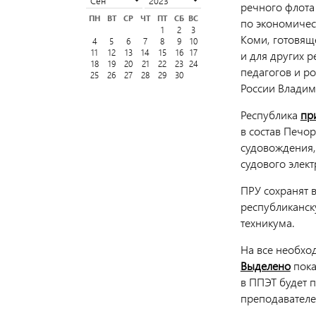
речного флота
ПН
ВТ
СР
ЧТ
ПТ
СБ
ВС
по экономичес
1
2
3
Коми, готовяще
4
5
6
7
8
9
10
11
12
13
14
15
16
17
и для других 
18
19
20
21
22
23
24
педагогов и р
25
26
27
28
29
30
России Владим
Республика
пр
в состав Печо
судовождения,
судового элек
ПРУ сохранят 
республиканск
техникума.
На все необход
Выделено
пока
в ППЭТ будет 
преподавателе