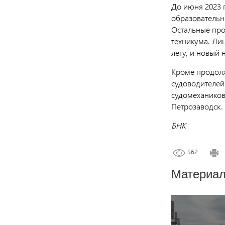
До июня 2023 
образовательны
Остальные про
техникума. Ли
лету, и новый 
Кроме продолж
судоводителе
судомехаников 
Петрозаводск.
БНК
562
Материал