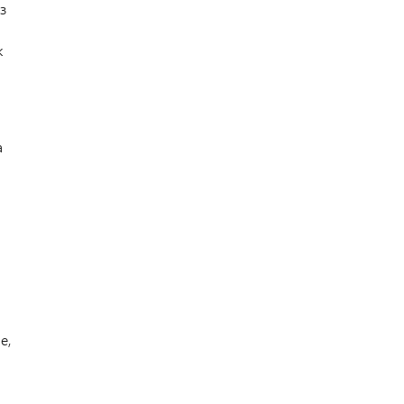
з
к
а
е,