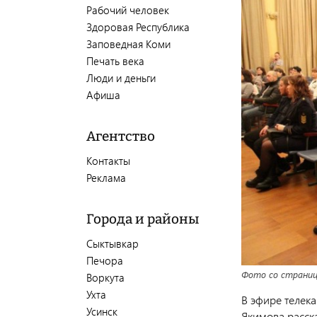
Рабочий человек
Здоровая Республика
Заповедная Коми
Печать века
Люди и деньги
Афиша
Агентство
Контакты
Реклама
Города и районы
Сыктывкар
Печора
Фото со страниц
Воркута
Ухта
В эфире телек
Усинск
Якимова расска