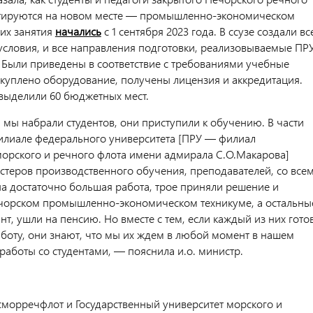
тируются на новом месте — промышленно-экономическом
 их занятия
начались
с 1 сентября 2023 года. В ссузе создали вс
словия, и все направления подготовки, реализовываемые ПРУ
. Были приведены в соответствие с требованиями учебные
куплено оборудование, получены лицензия и аккредитация.
 выделили 60 бюджетных мест.
 мы набрали студентов, они приступили к обучению. В части
филиале федерального университета [ПРУ — филиал
морского и речного флота имени адмирала С.О.Макарова]
астеров производственного обучения, преподавателей, со все
а достаточно большая работа, трое приняли решение и
чорском промышленно-экономическом техникуме, а остальны
т, ушли на пенсию. Но вместе с тем, если каждый из них гото
боту, они знают, что мы их ждем в любой момент в нашем
работы со студентами, — пояснила и.о. министр.
осморречфлот и Государственный университет морского и