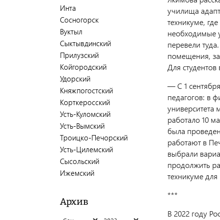
Инта
училища адап
Сосногорск
техникуме, где
Вуктыл
необходимые у
Сыктывдинский
перевели туда
Прилузский
помещения, за
Койгородский
Для студентов
Удорский
— С 1 сентября
Княжпогостский
педагогов: в 
Корткеросский
университета 
Усть-Куломский
работало 10 м
Усть-Вымский
была проведен
Троицко-Печорский
работают в Пе
Усть-Цилемский
выбрали вариан
Сысольский
продолжить ра
Ижемский
техникуме для 
***
Архив
В 2022 году Р