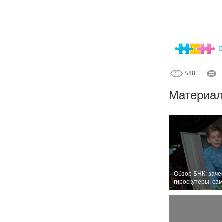
588
Материал
Обзор БНК: зач
гироскутеры, са