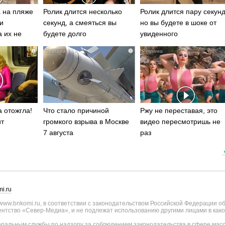
 на пляже
Ролик длится несколько
Ролик длится пару секунд
и
секунд, а смеяться вы
но вы будете в шоке от
а их не
будете долго
увиденного
i
i
 отожгла!
Что стало причиной
Ржу не переставая, это
ит
громкого взрыва в Москве
видео пересмотришь не
7 августа
раз
i.ru
ww.bnkomi.ru, в соответствии с законодательством Российской Федерации о
тство «Север-Медиа», и не подлежат использованию другими лицами в како
альным службы по надзору за соблюдением законодательства в сфере масс