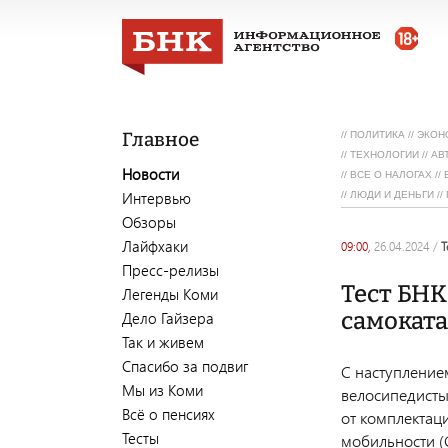
Главное
//
ПОЛИТИКА
//
ЭКОН
//
ТЕХНОЛОГИИ
//
АВ
Новости
//
ВСЕ О НАЛОГАХ
//
Интервью
//
ЛЮДИ И ДЕНЬГИ
//
Обзоры
Лайфхаки
09:00,
26.04.2024
/
Пресс-релизы
Тест БНК
Легенды Коми
самоката
Дело Гайзера
Так и живем
Спасибо за подвиг
С наступление
Мы из Коми
велосипедисты,
Всё о пенсиях
от комплектац
Тесты
мобильности (С