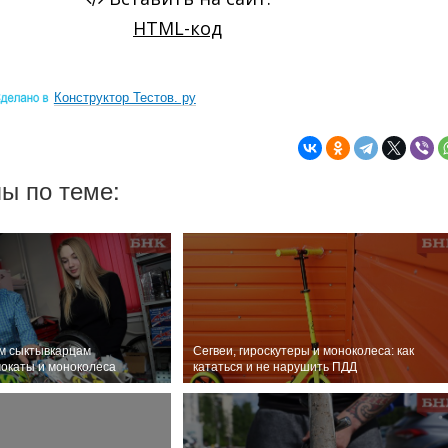
Конструктор Тестов. ру
ы по теме:
ем сыктывкарцам
Сегвеи, гироскутеры и моноколеса: как
мокаты и моноколеса
кататься и не нарушить ПДД