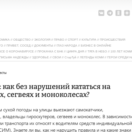
ОМИКА
//
ОБЩЕСТВО
//
ЭКОЛОГИЯ
//
ПРАВО
//
СПОРТ
//
КУЛЬТУРА
//
ПРОИСШЕСТВИЯ
ТО
//
ПРИВЕТ, СОСЕД
//
ДОКУМЕНТЫ
//
ГЛАЗ НАРОДА
//
БИЗНЕС В ОНЛАЙНЕ
ВСЕ О КОРОНАВИРУСЕ
//
ПРОКАЧКА С БНК
//
ЦИФРА ДНЯ
//
ТЯГА В НЕБО
//
100 ЛЕТ КОМИ
ПИСЬМА НАДЕЖДЫ
//
ЗДОРОВЬЕ
//
СВОИ
//
СтарТуй
//
ЛЕГЕНДЫ КОМИ
//
ГЕРОИ СРЕДИ Н
тесты
: как без нарушений кататься на
х, сегвеях и моноколесах?
м сухой погоды на улицы выезжают самокатчики,
 владельцы гироскутеров, сегвеев и моноколес. В зависимост
ии транспорта их относят к водителям средств индивидуальной
ИМ). Знаете ли вы, как не нарушить правила и на какие знаки