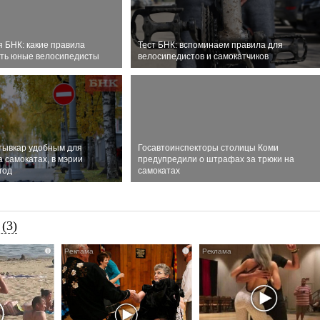
 БНК: какие правила
Тест БНК: вспоминаем правила для
ть юные велосипедисты
велосипедистов и самокатчиков
тывкар удобным для
Госавтоинспекторы столицы Коми
 самокатах, в мэрии
предупредили о штрафах за трюки на
год
самокатах
(3)
i
i