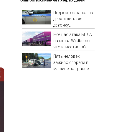
Подросток напал на
десятилетнюю
девочку,
ворвавшись в
Ночная атака БПЛА
квартиру
на склад Wildberries:
что известно об
очередном ударе по
Пять человек
логистическим
заживо сгорели в
центрам 07/08/2026
машине на трассе
– Новости
(ФОТО)