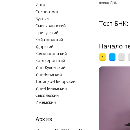
Фото БНК
Инта
Сосногорск
Вуктыл
Сыктывдинский
Прилузский
Койгородский
Удорский
Княжпогостский
Корткеросский
Усть-Куломский
Усть-Вымский
Троицко-Печорский
Усть-Цилемский
Сысольский
Ижемский
Архив