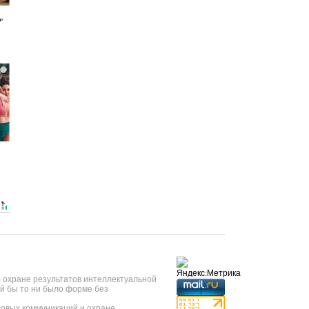
,
i
б охране результатов интеллектуальной
й бы то ни было форме без
овых коммуникаций и охране