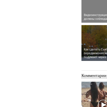
Видеоинструкция
должны соблюда
Как сделать Сык
передвижения на
подумают через 
Комментарии 