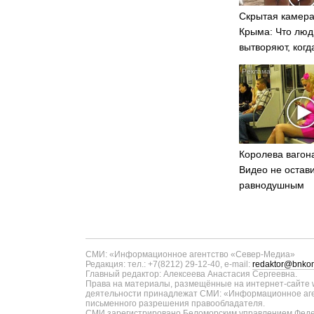
Скрытая камера
Крыма: Что люд
вытворяют, когд
видят...
Королева вагона
Видео не остав
равнодушным
СМИ: «Информационное агентство «Север-Медиа»
Редакция: тел.: +7(8212) 29-12-40, e-mail:
redaktor@bnkom
Главный редактор: Алексеева Анастасия Сергеевна.
Права на материалы, размещённые на интернет-сайте w
деятельности принадлежат СМИ: «Информационное аген
письменного разрешения правообладателя.
СМИ зарегистрировано Беломорским управлением Федер