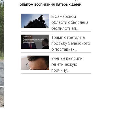
опытом воспитания пятерых детей
В Самарской
области объявлена
беспилотная
опасность
Трамп ответил на
просьбу Зеленского
о поставках
противоракет
Ученые выявили
генетическую
причину
повышенной
потливости