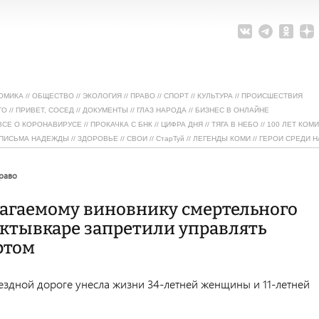
ОМИКА
//
ОБЩЕСТВО
//
ЭКОЛОГИЯ
//
ПРАВО
//
СПОРТ
//
КУЛЬТУРА
//
ПРОИСШЕСТВИЯ
ТО
//
ПРИВЕТ, СОСЕД
//
ДОКУМЕНТЫ
//
ГЛАЗ НАРОДА
//
БИЗНЕС В ОНЛАЙНЕ
ВСЕ О КОРОНАВИРУСЕ
//
ПРОКАЧКА С БНК
//
ЦИФРА ДНЯ
//
ТЯГА В НЕБО
//
100 ЛЕТ КОМИ
ПИСЬМА НАДЕЖДЫ
//
ЗДОРОВЬЕ
//
СВОИ
//
СтарТуй
//
ЛЕГЕНДЫ КОМИ
//
ГЕРОИ СРЕДИ Н
право
агаемому виновнику смертельного
ктывкаре запретили управлять
ртом
ездной дороге унесла жизни 34-летней женщины и 11-летней