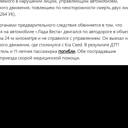
няемого в нарушении лицом, управляющим автомобилем,
ого движения, повлекшем по неосторожности смерть двух ли
 264 УК).
рганами предварительного следствия обвиняется в том, что
я на автомобиле «Лада Веста» двигался по автодороге в объе
на 24-м километре и не справился с управлением. Он выехал н
ого движения, где столкнулся с Kia Ceed. В результате ДТП
ель и 11-летняя пассажирка
погибли
. Обе пострадавшие
 приезда скорой медицинской помощи.