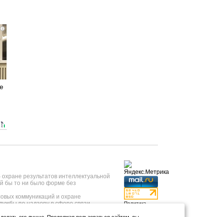
i
е
б охране результатов интеллектуальной
й бы то ни было форме без
овых коммуникаций и охране
лужбы по надзору в сфере связи,
Политика
 года, регистрационный номер ИА №
конфиденциальности
нформационных технологий и массовых