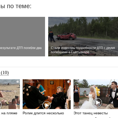
ы по теме:
результате ДТП погибли два
Стали известны подробности ДТП с двумя
погибшими в Сыктывкаре
(10)
i
i
 на пляже
Ролик длится несколько
Этот танец невесты