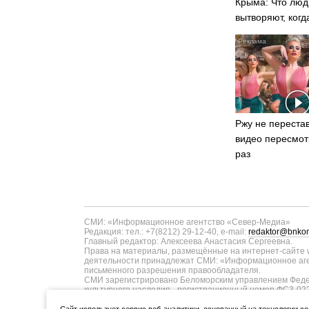
Крыма: Что люд
вытворяют, когд
видят...
Ржу не перестав
видео пересмот
раз
СМИ: «Информационное агентство «Север-Медиа»
Редакция: тел.: +7(8212) 29-12-40, e-mail:
redaktor@bnkom
Главный редактор: Алексеева Анастасия Сергеевна.
Права на материалы, размещённые на интернет-сайте w
деятельности принадлежат СМИ: «Информационное аген
письменного разрешения правообладателя.
СМИ зарегистрировано Беломорским управлением Федер
культурного наследия - регистрационный номер ФС3-02
информационных технологий и массовых коммуникаций п
ТУ11-00371 от 01.06.2017 года. В запись о регистрац