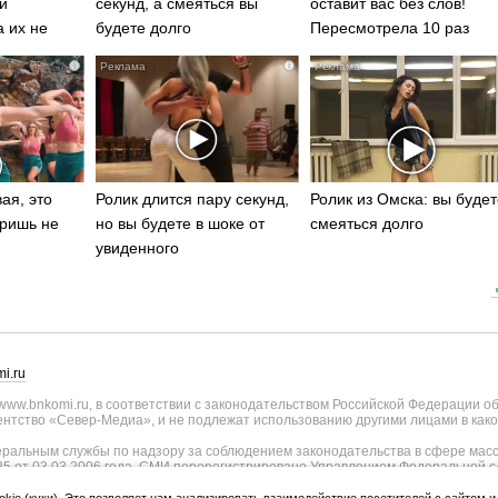
и
секунд, а смеяться вы
оставит вас без слов!
а их не
будете долго
Пересмотрела 10 раз
i
i
ая, это
Ролик длится пару секунд,
Ролик из Омска: вы будет
ришь не
но вы будете в шоке от
смеяться долго
увиденного
i.ru
ww.bnkomi.ru, в соответствии с законодательством Российской Федерации о
тство «Север-Медиа», и не подлежат использованию другими лицами в како
альным службы по надзору за соблюдением законодательства в сфере масс
25 от 03.03.2006 года. СМИ перерегистрировано Управлением Федеральной с
о Республике Коми - регистрационный номер ИА № ТУ11-0051 от 02.11.2009
ии СМИ внесены изменения Федеральной службы по надзору в сфере связи, и