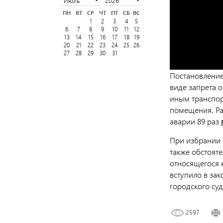
ПН
ВТ
СР
ЧТ
ПТ
СБ
ВС
1
2
3
4
5
6
7
8
9
10
11
12
13
14
15
16
17
18
19
20
21
22
23
24
25
26
27
28
29
30
31
Постановление
виде запрета 
иным транспор
помещения.
Р
аварии 89 раз
При избрании 
также обстоят
относящегося 
вступило в за
городского суд
2597