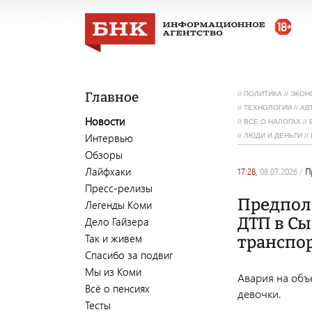
Главное
//
ПОЛИТИКА
//
ЭКОН
//
ТЕХНОЛОГИИ
//
АВ
Новости
//
ВСЕ О НАЛОГАХ
//
Интервью
//
ЛЮДИ И ДЕНЬГИ
//
Обзоры
Лайфхаки
17:28,
08.07.2026
/
Пресс-релизы
Предпол
Легенды Коми
ДТП в Сы
Дело Гайзера
Так и живем
транспо
Спасибо за подвиг
Мы из Коми
Авария на объ
Всё о пенсиях
девочки.
Тесты