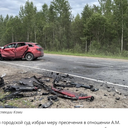
пекции Коми
 городской суд избрал меру пресечения в отношении А.М.