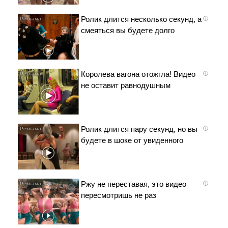
Ролик длится несколько секунд, а
i
смеяться вы будете долго
Королева вагона отожгла! Видео
i
не оставит равнодушным
Ролик длится пару секунд, но вы
i
будете в шоке от увиденного
Ржу не переставая, это видео
i
пересмотришь не раз