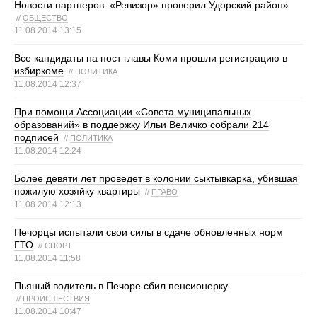
Новости партнеров: «Ревизор» проверил Удорский район»
//
ОБЩЕСТВО
11.08.2014 13:15
Все кандидаты на пост главы Коми прошли регистрацию в
избиркоме
//
ПОЛИТИКА
11.08.2014 12:37
При помощи Ассоциации «Совета муниципальных
образований» в поддержку Ильи Величко собрали 214
подписей
//
ПОЛИТИКА
11.08.2014 12:24
Более девяти лет проведет в колонии сыктывкарка, убившая
пожилую хозяйку квартиры
//
ПРАВО
11.08.2014 12:13
Печорцы испытали свои силы в сдаче обновленных норм
ГТО
//
СПОРТ
11.08.2014 11:58
Пьяный водитель в Печоре сбил пенсионерку
//
ПРОИСШЕСТВИЯ
11.08.2014 10:47