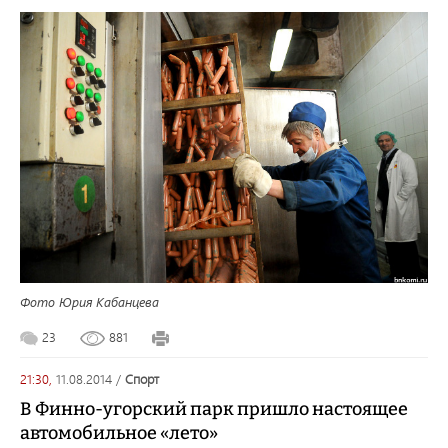
Фото Юрия Кабанцева
23
881
21:30,
11.08.2014
/
спорт
В Финно-угорский парк пришло настоящее
автомобильное «лето»