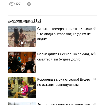
1001
Комментарии (18)
Скрытая камера на пляже Крыма:
i
Что люди вытворяют, когда их не
видят...
Ролик длится несколько секунд, а
i
смеяться вы будете долго
Королева вагона отожгла! Видео
i
не оставит равнодушным
Этот танец невесты оставит вас
i