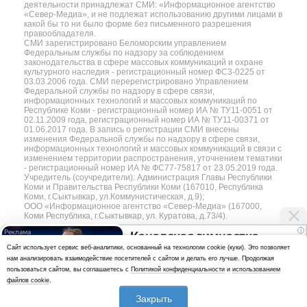
деятельности принадлежат СМИ: «Информационное агентство
«Север-Медиа», и не подлежат использованию другими лицами в
какой бы то ни было форме без письменного разрешения
правообладателя.
СМИ зарегистрировано Беломорским управлением
Федеральным службы по надзору за соблюдением
законодательства в сфере массовых коммуникаций и охране
культурного наследия - регистрационный номер ФС3-0225 от
03.03.2006 года. СМИ перерегистрировано Управлением
Федеральной службы по надзору в сфере связи,
информационных технологий и массовых коммуникаций по
Республике Коми - регистрационный номер ИА № ТУ11-0051 от
02.11.2009 года, регистрационный номер ИА № ТУ11-00371 от
01.06.2017 года. В запись о регистрации СМИ внесены
изменения Федеральной службы по надзору в сфере связи,
информационных технологий и массовых коммуникаций в связи с
изменением территории распространения, уточнением тематики
- регистрационный номер ИА № ФС77-75817 от 23.05.2019 года.
Учредитель (соучредители): Администрация Главы Республики
Коми и Правительства Республики Коми (167010, Республика
Коми, г.Сыктывкар, ул.Коммунистическая, д.9);
ООО «Информационное агентство «Север-Медиа» (167000,
Коми Республика, г.Сыктывкар, ул. Куратова, д.73/4).
i
Канадская гимнастка
Разработка сайта — web-студия «Цифровой Век»
Cайт использует сервис веб-аналитики, основанный на технологии cookie (куки). Это позволяет
Беззубенко призналась,
нам анализировать взаимодействие посетителей с сайтом и делать его лучше. Продолжая
Политика
чем ее разочаровала
пользоваться сайтом, вы соглашаетесь с
Политикой конфиденциальности
и
использованием
конфиденциальности
Москва
файлов cookie
.
Использование аналитики и файлов куки
Закрыть
*