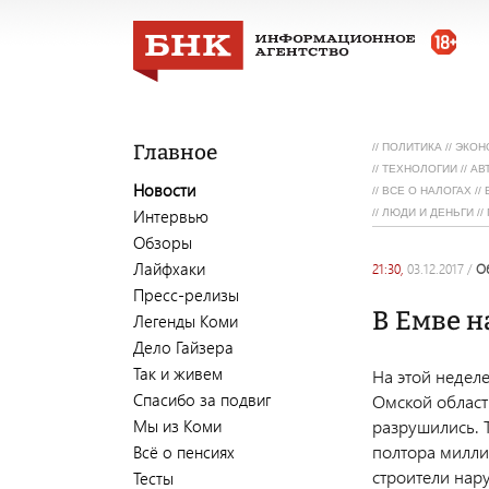
Главное
//
ПОЛИТИКА
//
ЭКОН
//
ТЕХНОЛОГИИ
//
АВ
Новости
//
ВСЕ О НАЛОГАХ
//
Интервью
//
ЛЮДИ И ДЕНЬГИ
//
Обзоры
Лайфхаки
21:30,
03.12.2017
/
Пресс-релизы
В Емве 
Легенды Коми
Дело Гайзера
Так и живем
На этой недел
Спасибо за подвиг
Омской област
Мы из Коми
разрушились. 
полтора милли
Всё о пенсиях
строители нар
Тесты