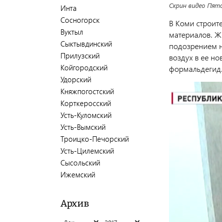
Скрин видео Пято
Инта
Сосногорск
В Коми строите
Вуктыл
материалов. Ж
Сыктывдинский
подозрением н
Прилузский
воздух в ее но
Койгородский
формальдегид.
Удорский
Княжпогостский
Корткеросский
Усть-Куломский
Усть-Вымский
Троицко-Печорский
Усть-Цилемский
Сысольский
Ижемский
Архив