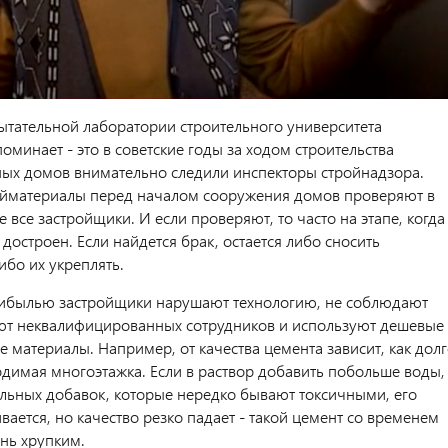
ытательной лаборатории строительного университета
оминает - это в советские годы за ходом строительства
ых домов внимательно следили инспекторы стройнадзора.
ойматериалы перед началом сооружения домов проверяют в
 все застройщики. И если проверяют, то часто на этапе, когда
достроен. Если найдется брак, остается либо сносить
ибо их укреплять.
рибылью застройщики нарушают технологию, не соблюдают
ют неквалифицированных сотрудников и используют дешевые
 материалы. Например, от качества цемента зависит, как дол
одимая многоэтажка. Если в раствор добавить побольше воды,
альных добавок, которые нередко бывают токсичными, его
ается, но качество резко падает - такой цемент со временем
ень хрупким.