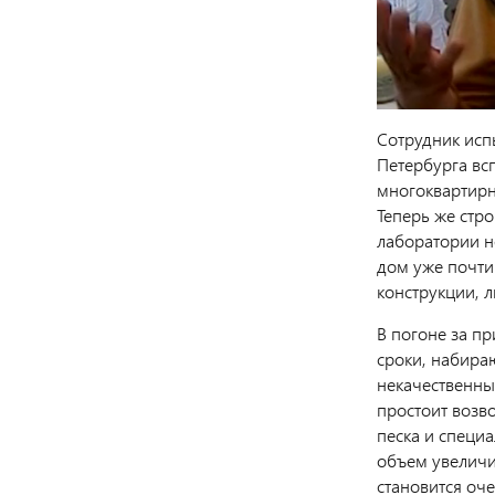
Сотрудник исп
Петербурга всп
многоквартирн
Теперь же стр
лаборатории не
дом уже почти 
конструкции, л
В погоне за п
сроки, набира
некачественные
простоит возв
песка и специ
объем увеличив
становится оч