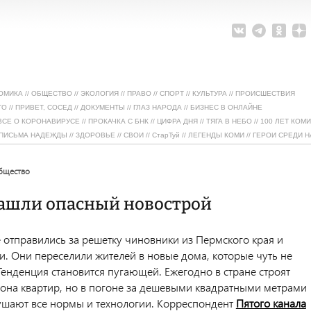
ОМИКА
//
ОБЩЕСТВО
//
ЭКОЛОГИЯ
//
ПРАВО
//
СПОРТ
//
КУЛЬТУРА
//
ПРОИСШЕСТВИЯ
ТО
//
ПРИВЕТ, СОСЕД
//
ДОКУМЕНТЫ
//
ГЛАЗ НАРОДА
//
БИЗНЕС В ОНЛАЙНЕ
ВСЕ О КОРОНАВИРУСЕ
//
ПРОКАЧКА С БНК
//
ЦИФРА ДНЯ
//
ТЯГА В НЕБО
//
100 ЛЕТ КОМИ
ПИСЬМА НАДЕЖДЫ
//
ЗДОРОВЬЕ
//
СВОИ
//
СтарТуй
//
ЛЕГЕНДЫ КОМИ
//
ГЕРОИ СРЕДИ Н
общество
нашли опасный новострой
е отправились за решетку чиновники из Пермского края и
и. Они переселили жителей в новые дома, которые чуть не
Тенденция становится пугающей. Ежегодно в стране строят
она квартир, но в погоне за дешевыми квадратными метрами
ушают все нормы и технологии. Корреспондент
Пятого канала