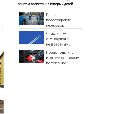
опытом воспитания пятерых детей
Правила
пассажирских
перевозок
изменятся в РФ с 1
Самолет DHL
сентября
столкнулся с
неизвестным
объектом над
Новак поделился
Лейпцигом -
итогами совещания
Новости на Вести.ru
по топливу:
последние новости
о ситуации с
бензином