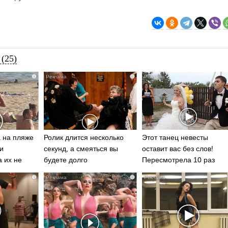
(25)
i
i
 на пляже
Ролик длится несколько
Этот танец невесты
и
секунд, а смеяться вы
оставит вас без слов!
а их не
будете долго
Пересмотрела 10 раз
i
i