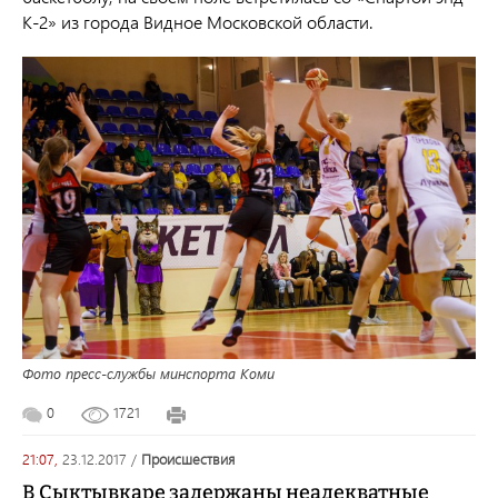
К-2» из города Видное Московской области.
Фото пресс-службы минспорта Коми
0
1721
21:07,
23.12.2017
/
происшествия
В Сыктывкаре задержаны неадекватные