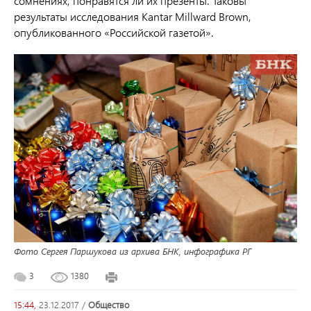
сомнениях, понравятся ли их презенты. Таковы
результаты исследования Kantar Millward Brown,
опубликованного «Российской газетой».
Фото Сергея Паршукова из архива БНК, инфографика РГ
3
1380
15:44,
23.12.2017
/
общество