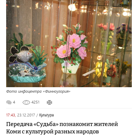
Фото инфоцентра «Финноугория»
4
4251
17:43,
23.12.2017
/
культура
Передача «Судьба» познакомит жителей
Коми с культурой разных народов