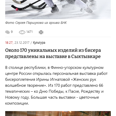
Фото Сергея Паршукова из архива БНК
9
1471
18:27,
23.12.2017
/
культура
Около 170 уникальных изделий из бисера
представлены на выставке в Сыктывкаре
В столице республики, в Финно-угорском культурном
центре России открылась персональная выставка работ
бисероплетения Ирины Игнатовой «Женских рук
волшебное творение». Из 170 работ представлено 66
тематических – ко Дню Победы, к Пасхе, Рождеству и
Новому году. Большая часть выставки - цветочные
композиции.