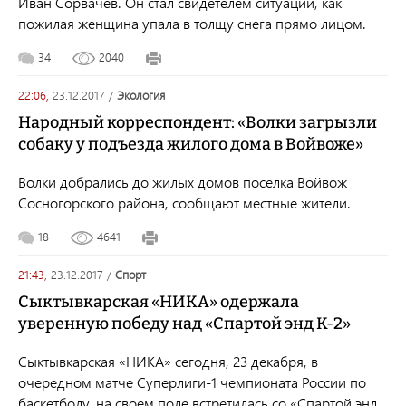
Иван Сорвачев. Он стал свидетелем ситуации, как
пожилая женщина упала в толщу снега прямо лицом.
34
2040
22:06,
23.12.2017
/
экология
Народный корреспондент: «Волки загрызли
собаку у подъезда жилого дома в Войвоже»
Волки добрались до жилых домов поселка Войвож
Сосногорского района, сообщают местные жители.
18
4641
21:43,
23.12.2017
/
спорт
Сыктывкарская «НИКА» одержала
уверенную победу над «Спартой энд К-2»
Сыктывкарская «НИКА» сегодня, 23 декабря, в
очередном матче Суперлиги-1 чемпионата России по
баскетболу, на своем поле встретилась со «Спартой энд