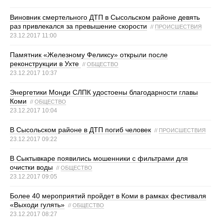
Виновник смертельного ДТП в Сысольском районе девять
раз привлекался за превышение скорости
//
ПРОИСШЕСТВИЯ
23.12.2017 11:00
Памятник «Железному Феликсу» открыли после
реконструкции в Ухте
//
ОБЩЕСТВО
23.12.2017 10:37
Энергетики Монди СЛПК удостоены благодарности главы
Коми
//
ОБЩЕСТВО
23.12.2017 10:04
В Сысольском районе в ДТП погиб человек
//
ПРОИСШЕСТВИЯ
23.12.2017 09:22
В Сыктывкаре появились мошенники с фильтрами для
очистки воды
//
ОБЩЕСТВО
23.12.2017 09:05
Более 40 мероприятий пройдет в Коми в рамках фестиваля
«Выходи гулять»
//
ОБЩЕСТВО
23.12.2017 08:27