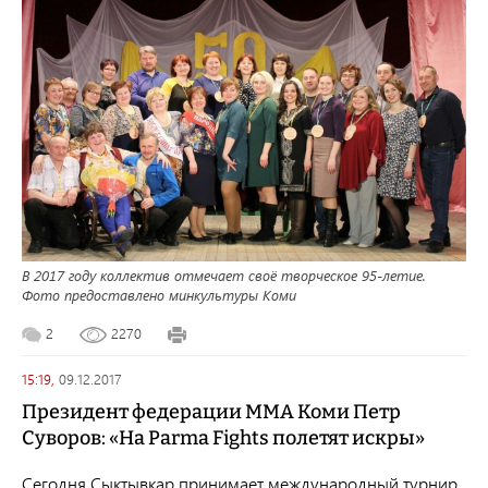
В 2017 году коллектив отмечает своё творческое 95-летие.
Фото предоставлено минкультуры Коми
2
2270
15:19,
09.12.2017
Президент федерации ММА Коми Петр
Суворов: «На Parma Fights полетят искры»
Сегодня Сыктывкар принимает международный турнир