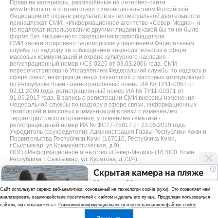
Права на материалы, размещённые на интернет-сайте
www.bnkomi.ru, в соответствии с законодательством Российской
Федерации об охране результатов интеллектуальной деятельности
принадлежат СМИ: «Информационное агентство «Север-Медиа», и
не подлежат использованию другими лицами в какой бы то ни было
форме без письменного разрешения правообладателя.
СМИ зарегистрировано Беломорским управлением Федеральным
службы по надзору за соблюдением законодательства в сфере
массовых коммуникаций и охране культурного наследия -
регистрационный номер ФС3-0225 от 03.03.2006 года. СМИ
перерегистрировано Управлением Федеральной службы по надзору в
сфере связи, информационных технологий и массовых коммуникаций
по Республике Коми - регистрационный номер ИА № ТУ11-0051 от
02.11.2009 года, регистрационный номер ИА № ТУ11-00371 от
01.06.2017 года. В запись о регистрации СМИ внесены изменения
Федеральной службы по надзору в сфере связи, информационных
технологий и массовых коммуникаций в связи с изменением
территории распространения, уточнением тематики -
регистрационный номер ИА № ФС77-75817 от 23.05.2019 года.
Учредитель (соучредители): Администрация Главы Республики Коми и
Правительства Республики Коми (167010, Республика Коми,
г.Сыктывкар, ул.Коммунистическая, д.9);
ООО «Информационное агентство «Север-Медиа» (167000, Коми
Республика, г.Сыктывкар, ул. Куратова, д.73/4).
i
Скрытая камера на пляже
Разработка сайта — web-студия «Цифровой Век»
Крыма: Что люди
Cайт использует сервис веб-аналитики, основанный на технологии cookie (куки). Это позволяет нам
Политика
вытворяют, когда их не
анализировать взаимодействие посетителей с сайтом и делать его лучше. Продолжая пользоваться
видят...
конфиденциальности
сайтом, вы соглашаетесь с
Политикой конфиденциальности
и
использованием файлов cookie
.
Использование аналитики и файлов куки