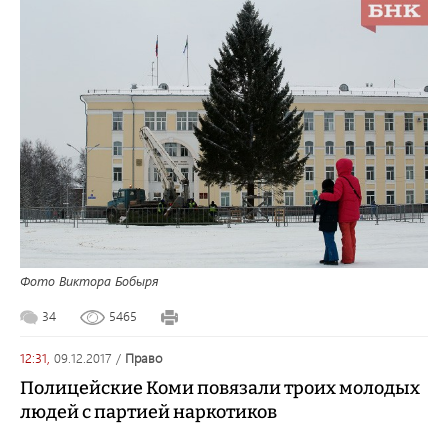
Фото Виктора Бобыря
34
5465
12:31,
09.12.2017
/
право
Полицейские Коми повязали троих молодых
людей с партией наркотиков