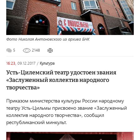
Фото Николая Антоновского из архива БНК
5
2148
16:23,
09.12.2017
/
культура
Усть-Цилемский театр удостоен звания
«Заслуженный коллектив народного
творчества»
Приказом министерства культуры России народному
театру Усть-Цильмы присвоено звание «Заслуженный
коллектив народного творчества», сообщил
республиканский минкульт.