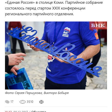
«Единая Россия» в столице Коми. Партийное собрание
состоялось перед стартом
XXIX
к
онференции
регионального партийного отделения.
Фото Сергея Паршукова, Виктора Бобыря
17
3510
11:42,
09.12.2017
/
общество