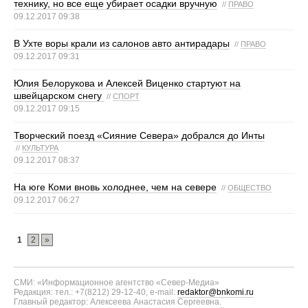
технику, но все еще убирает осадки вручную
//
ПРАВО
09.12.2017 09:38
В Ухте воры крали из салонов авто антирадары
//
ПРАВО
09.12.2017 09:31
Юлия Белорукова и Алексей Виценко стартуют на
швейцарском снегу
//
СПОРТ
09.12.2017 09:15
Творческий поезд «Сияние Севера» добрался до Инты
//
КУЛЬТУРА
09.12.2017 08:37
На юге Коми вновь холоднее, чем на севере
//
ОБЩЕСТВО
09.12.2017 06:27
1
2
»
СМИ: «Информационное агентство «Север-Медиа»
Редакция: тел.: +7(8212) 29-12-40, e-mail:
redaktor@bnkomi.ru
Главный редактор: Алексеева Анастасия Сергеевна.