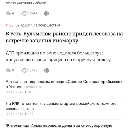
Фото Виктора Бобыря
4
1593
11:05,
09.12.2017
/
происшествия
В Усть-Куломском районе прицеп лесовоза на
встречке зацепил иномарку
ДТП произошло по вине водителя большегруза,
допустившего занос прицепа на встречную полосу.
9
2793
Артисты на творческом поезде «Сияние Севера» прибывают
в Усинск
//
КУЛЬТУРА
09.12.2017 11:01
На РЛК готовятся к главным стартам российского лыжного
сезона
//
СПОРТ
09.12.2017 10:27
Жительница Ижмы перевела деньги за снегоуборочную