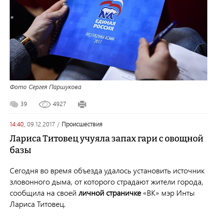
Фото Сергея Паршукова
39
4927
14:40,
09.12.2017
/
происшествия
Лариса Титовец учуяла запах гари с овощной
базы
Сегодня во время объезда удалось установить источник
зловонного дыма, от которого страдают жители города,
сообщила на своей
личной страничке
«ВК» мэр Инты
Лариса Титовец.