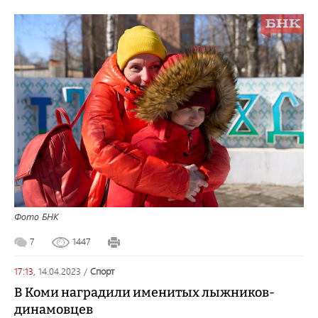
Фото БНК
7
1447
17:13,
14.04.2023
/
спорт
В Коми наградили именитых лыжников-
динамовцев