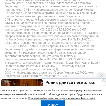
www.bnkomi.ru, в соответствии с законодательством Российской
Федерации об охране результатов интеллектуальной деятельности
принадлежат СМИ: «Информационное агентство «Север-Медиа», и
не подлежат использованию другими лицами в какой бы то ни было
форме без письменного разрешения правообладателя.
СМИ зарегистрировано Беломорским управлением Федеральным
службы по надзору за соблюдением законодательства в сфере
массовых коммуникаций и охране культурного наследия -
регистрационный номер ФС3-0225 от 03.03.2006 года. СМИ
перерегистрировано Управлением Федеральной службы по надзору в
сфере связи, информационных технологий и массовых коммуникаций
по Республике Коми - регистрационный номер ИА № ТУ11-0051 от
02.11.2009 года, регистрационный номер ИА № ТУ11-00371 от
01.06.2017 года. В запись о регистрации СМИ внесены изменения
Федеральной службы по надзору в сфере связи, информационных
технологий и массовых коммуникаций в связи с изменением
территории распространения, уточнением тематики -
регистрационный номер ИА № ФС77-75817 от 23.05.2019 года.
Учредитель (соучредители): Администрация Главы Республики Коми и
Правительства Республики Коми (167010, Республика Коми,
г.Сыктывкар, ул.Коммунистическая, д.9);
ООО «Информационное агентство «Север-Медиа» (167000, Коми
Республика, г.Сыктывкар, ул. Куратова, д.73/4).
i
Ролик длится несколько
Разработка сайта — web-студия «Цифровой Век»
секунд, а смеяться вы
Cайт использует сервис веб-аналитики, основанный на технологии cookie (куки). Это позволяет нам
Политика
будете долго
анализировать взаимодействие посетителей с сайтом и делать его лучше. Продолжая пользоваться
конфиденциальности
сайтом, вы соглашаетесь с
Политикой конфиденциальности
и
использованием файлов cookie
.
Использование аналитики и файлов куки
Закрыть
*