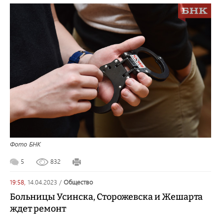
Фото БНК
5
832
19:58,
14.04.2023
/
общество
Больницы Усинска, Сторожевска и Жешарта
ждет ремонт