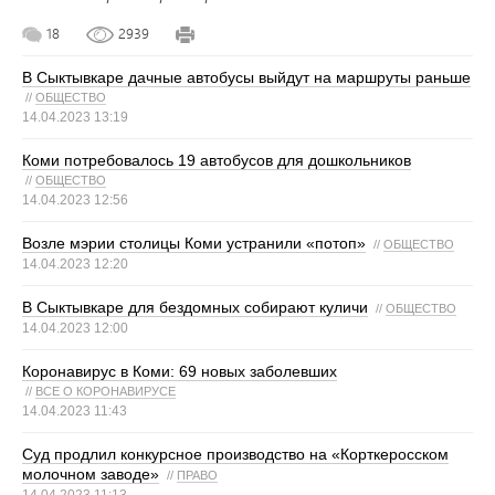
18
2939
В Сыктывкаре дачные автобусы выйдут на маршруты раньше
//
ОБЩЕСТВО
14.04.2023 13:19
Коми потребовалось 19 автобусов для дошкольников
//
ОБЩЕСТВО
14.04.2023 12:56
Возле мэрии столицы Коми устранили «потоп»
//
ОБЩЕСТВО
14.04.2023 12:20
В Сыктывкаре для бездомных собирают куличи
//
ОБЩЕСТВО
14.04.2023 12:00
Коронавирус в Коми: 69 новых заболевших
//
ВСЕ О КОРОНАВИРУСЕ
14.04.2023 11:43
Суд продлил конкурсное производство на «Корткеросском
молочном заводе»
//
ПРАВО