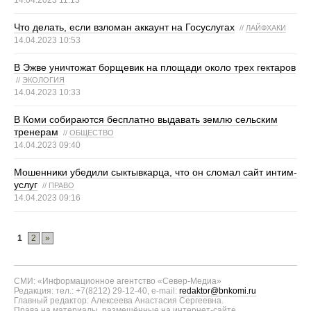
14.04.2023 11:13
Что делать, если взломан аккаунт на Госуслугах
//
ЛАЙФХАКИ
14.04.2023 10:53
В Эжве уничтожат борщевик на площади около трех гектаров
//
ЭКОЛОГИЯ
14.04.2023 10:33
В Коми собираются бесплатно выдавать землю сельским
тренерам
//
ОБЩЕСТВО
14.04.2023 09:40
Мошенники убедили сыктывкарца, что он сломал сайт интим-
услуг
//
ПРАВО
14.04.2023 09:16
1
2
»
СМИ: «Информационное агентство «Север-Медиа»
Редакция: тел.: +7(8212) 29-12-40, e-mail:
redaktor@bnkomi.ru
Главный редактор: Алексеева Анастасия Сергеевна.
Права на материалы, размещённые на интернет-сайте