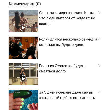
Комментарии (0)
Скрытая камера на пляже Крыма:
i
Что люди вытворяют, когда их не
видят...
Ролик длится несколько секунд, а
i
смеяться вы будете долго
Ролик из Омска: вы будете
i
смеяться долго
За 5 дней исчезнет даже самый
i
застарелый грибок: вот хитрость