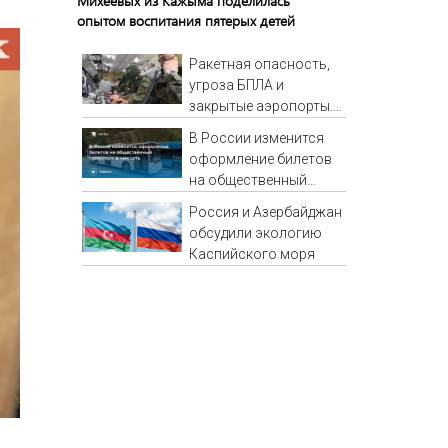
Михеевых из Кажыма поделилась
опытом воспитания пятерых детей
Ракетная опасность,
угроза БПЛА и
закрытые аэропорты.
Сводка по регионам
В России изменится
России к этому часу
оформление билетов
на общественный
транспорт: в чем суть
Россия и Азербайджан
обсудили экологию
Каспийского моря