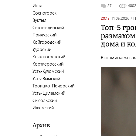
Инта
27
400
Сосногорск
20:15,
11.05.2026
/
Вуктыл
Топ-5 гр
Сыктывдинский
размахом
Прилузский
Койгородский
дома и к
Удорский
Княжпогостский
Вспоминаем сам
Корткеросский
Усть-Куломский
Усть-Вымский
Троицко-Печорский
Усть-Цилемский
Сысольский
Ижемский
Архив