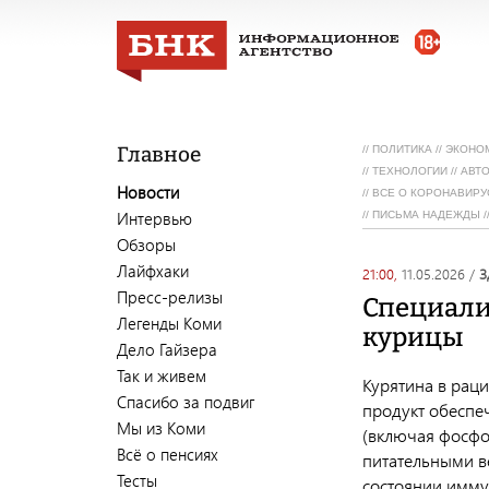
Главное
//
ПОЛИТИКА
//
ЭКОНО
//
ТЕХНОЛОГИИ
//
АВТ
Новости
//
ВСЕ О КОРОНАВИРУ
Интервью
//
ПИСЬМА НАДЕЖДЫ
/
Обзоры
Лайфхаки
21:00,
11.05.2026
/
Пресс-релизы
Специали
Легенды Коми
курицы
Дело Гайзера
Так и живем
Курятина в раци
Спасибо за подвиг
продукт обеспеч
Мы из Коми
(включая фосфо
Всё о пенсиях
питательными в
Тесты
состоянии имму