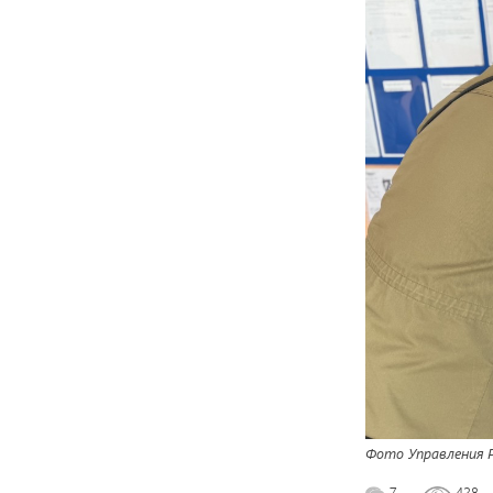
Фото Управления Р
7
428