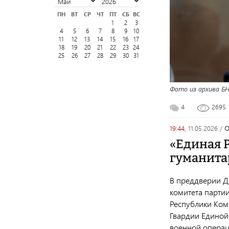
ПН
ВТ
СР
ЧТ
ПТ
СБ
ВС
1
2
3
4
5
6
7
8
9
10
11
12
13
14
15
16
17
18
19
20
21
22
23
24
25
26
27
28
29
30
31
Фото из архива Б
4
2695
19:44,
11.05.2026
/
«Единая 
гуманита
В преддверии Д
комитета партии
Республики Ком
Гвардии Единой
военной операц