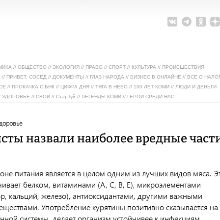
МИКА
//
ОБЩЕСТВО
//
ЭКОЛОГИЯ
//
ПРАВО
//
СПОРТ
//
КУЛЬТУРА
//
ПРОИСШЕСТВИЯ
О
//
ПРИВЕТ, СОСЕД
//
ДОКУМЕНТЫ
//
ГЛАЗ НАРОДА
//
БИЗНЕС В ОНЛАЙНЕ
//
ВСЕ О НАЛО
СЕ
//
ПРОКАЧКА С БНК
//
ЦИФРА ДНЯ
//
ТЯГА В НЕБО
//
100 ЛЕТ КОМИ
//
ЛЮДИ И ДЕНЬГИ
/
ЗДОРОВЬЕ
//
СВОИ
//
СтарТуй
//
ЛЕГЕНДЫ КОМИ
//
ГЕРОИ СРЕДИ НАС
здоровье
сты назвали наиболее вредные част
оне питания является в целом одним из лучших видов мяса. Э
ивает белком, витаминами (А, С, В, Е), микроэлементами
р, кальций, железо), антиоксидантами, другими важными
еществами. Употребление курятины позитивно сказывается на
нной системы, делает организм устойчивее к инфекциям.