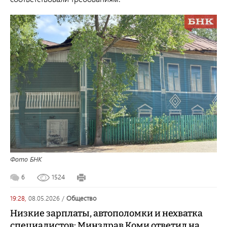
Фото БНК
6
1524
19:28,
08.05.2026
/
общество
Низкие зарплаты, автополомки и нехватка
специалистов: Минздрав Коми ответил на