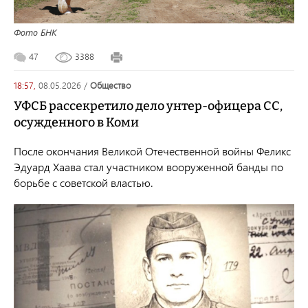
Фото БНК
47
3388
18:57,
08.05.2026
/
общество
УФСБ рассекретило дело унтер-офицера СС,
осужденного в Коми
После окончания Великой Отечественной войны Феликс
Эдуард Хаава стал участником вооруженной банды по
борьбе с советской властью.