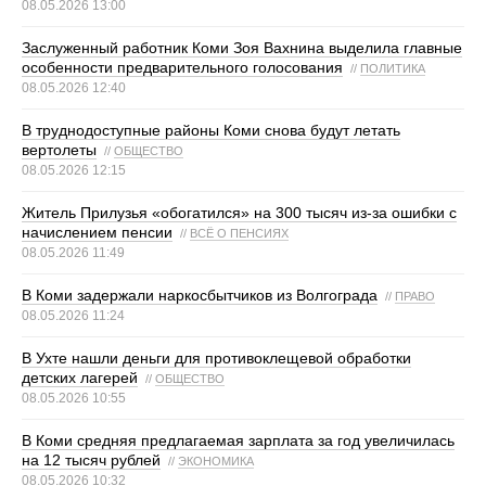
08.05.2026 13:00
Заслуженный работник Коми Зоя Вахнина выделила главные
особенности предварительного голосования
//
ПОЛИТИКА
08.05.2026 12:40
В труднодоступные районы Коми снова будут летать
вертолеты
//
ОБЩЕСТВО
08.05.2026 12:15
Житель Прилузья «обогатился» на 300 тысяч из-за ошибки с
начислением пенсии
//
ВСЁ О ПЕНСИЯХ
08.05.2026 11:49
В Коми задержали наркосбытчиков из Волгограда
//
ПРАВО
08.05.2026 11:24
В Ухте нашли деньги для противоклещевой обработки
детских лагерей
//
ОБЩЕСТВО
08.05.2026 10:55
В Коми средняя предлагаемая зарплата за год увеличилась
на 12 тысяч рублей
//
ЭКОНОМИКА
08.05.2026 10:32