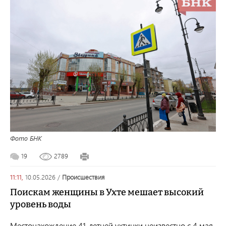
Фото БНК
19
2789
11:11,
10.05.2026
/
происшествия
Поискам женщины в Ухте мешает высокий
уровень воды
Местонахождение 41-летней ухтинки неизвестно с 4 мая.