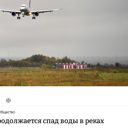
6
общество
родолжается спад воды в реках