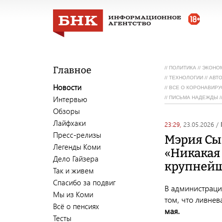
Главное
//
ПОЛИТИКА
//
ЭКОНО
//
ТЕХНОЛОГИИ
//
АВТ
Новости
//
ВСЕ О КОРОНАВИРУ
Интервью
//
ПИСЬМА НАДЕЖДЫ
/
Обзоры
Лайфхаки
23:29,
23.05.2026
/
Пресс-релизы
Мэрия Сы
Легенды Коми
«Никакая 
Дело Гайзера
крупнейш
Так и живем
Спасибо за подвиг
В администраци
Мы из Коми
том, что ливнев
Всё о пенсиях
мая.
Тесты