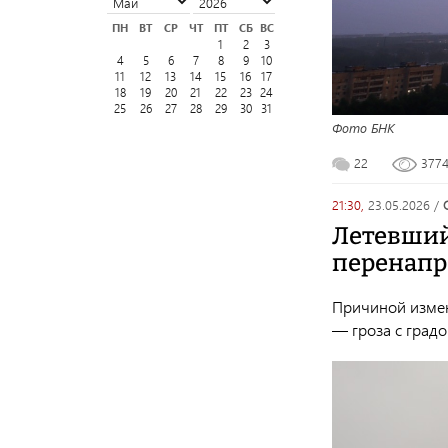
ПН
ВТ
СР
ЧТ
ПТ
СБ
ВС
1
2
3
4
5
6
7
8
9
10
11
12
13
14
15
16
17
18
19
20
21
22
23
24
25
26
27
28
29
30
31
Фото БНК
22
377
21:30,
23.05.2026
/
Летевший
перенапр
Причиной измен
— гроза с градо