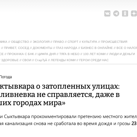
МИКА
//
ОБЩЕСТВО
//
ЭКОЛОГИЯ
//
ПРАВО
//
СПОРТ
//
КУЛЬТУРА
//
ПРОИСШЕСТВИЯ
О
//
ПРИВЕТ, СОСЕД
//
ДОКУМЕНТЫ
//
ГЛАЗ НАРОДА
//
БИЗНЕС В ОНЛАЙНЕ
//
ВСЕ О НАЛО
СЕ
//
ПРОКАЧКА С БНК
//
ЦИФРА ДНЯ
//
ТЯГА В НЕБО
//
100 ЛЕТ КОМИ
//
ЛЮДИ И ДЕНЬГИ
/
ЗДОРОВЬЕ
//
СВОИ
//
СтарТуй
//
ЛЕГЕНДЫ КОМИ
//
ГЕРОИ СРЕДИ НАС
погода
ктывкара о затопленных улицах:
ливневка не справляется, даже в
их городах мира»
и Сыктывкара прокомментировали претензию местного жител
ая канализация снова не сработала во время дождя и грозы
23