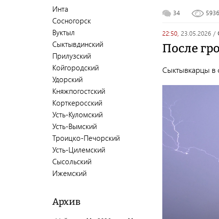
Инта
34
593
Сосногорск
Вуктыл
22:50,
23.05.2026
/
Сыктывдинский
После гр
Прилузский
Койгородский
Сыктывкарцы в 
Удорский
Княжпогостский
Корткеросский
Усть-Куломский
Усть-Вымский
Троицко-Печорский
Усть-Цилемский
Сысольский
Ижемский
Архив