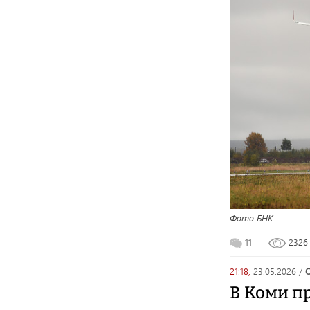
Фото БНК
11
232
21:18,
23.05.2026
/
В Коми п