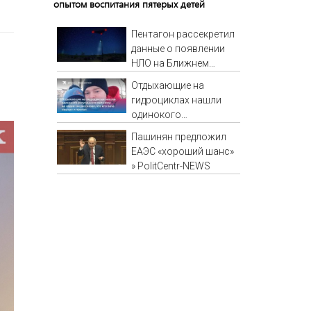
опытом воспитания пятерых детей
Пентагон рассекретил
данные о появлении
НЛО на Ближнем
Востоке
Отдыхающие на
гидроциклах нашли
одинокого
испуганного мальчика
Пашинян предложил
на лодке: он
ЕАЭС «хороший шанс»
рассказал, что его
» PolitCentr-NEWS
папа нырнул и пропал