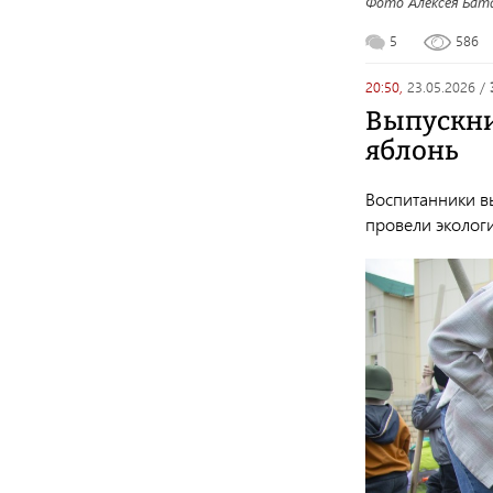
Фото Алексея Бат
5
586
20:50,
23.05.2026
/
Выпускни
яблонь
Воспитанники в
провели эколог