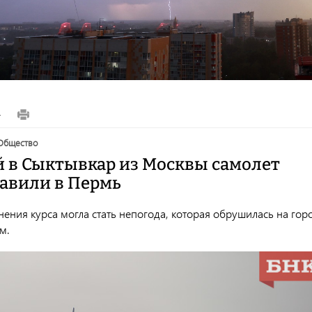
4
общество
 в Сыктывкар из Москвы самолет
авили в Пермь
ения курса могла стать непогода, которая обрушилась на гор
м.