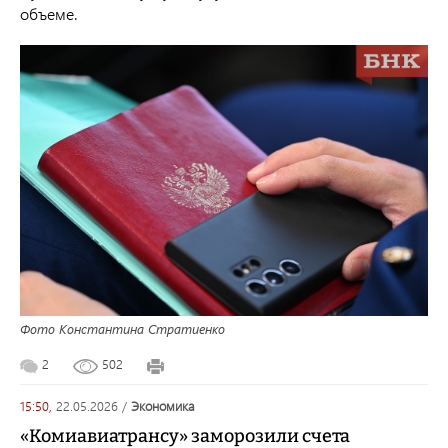
объеме.
Фото Константина Стратиенко
2
502
15:50,
22.05.2026
/
экономика
«Комиавиатрансу» заморозили счета