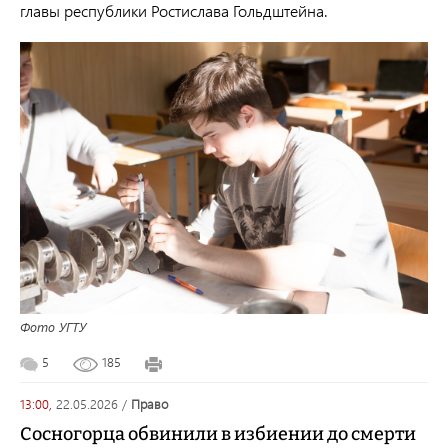
главы республики Ростислава Гольдштейна.
Фото УГТУ
5
185
13:00,
22.05.2026
/
право
Сосногорца обвинили в избиении до смерти