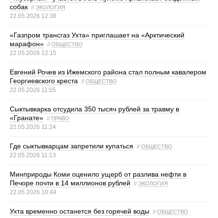
собак
//
ЭКОЛОГИЯ
22.05.2026 12:38
«Газпром трансгаз Ухта» приглашает на «Арктический
марафон»
//
ОБЩЕСТВО
22.05.2026 12:15
Евгений Рочев из Ижемского района стал полным кавалером
Георгиевского креста
//
ОБЩЕСТВО
22.05.2026 11:55
Сыктывкарка отсудила 350 тысяч рублей за травму в
«Гранате»
//
ПРАВО
22.05.2026 11:24
Где сыктывкарцам запретили купаться
//
ОБЩЕСТВО
22.05.2026 11:13
Минприроды Коми оценило ущерб от разлива нефти в
Печоре почти в 14 миллионов рублей
//
ЭКОЛОГИЯ
22.05.2026 10:44
Ухта временно останется без горячей воды
//
ОБЩЕСТВО