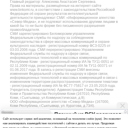
Главный редактор: Алексеева Анастасия Сергеевна.
Права на материалы, размещённые на интернет-сайте
www.bnkomi.ru, в соответствии с законодательством Российской
Федерации об охране результатов интеллектуальной
деятельности принадлежат СМИ: «Информационное агентство
«Север-Медиа», и не подлежат использованию другими лицами в
какой бы то ни было форме без письменного разрешения
правообладателя.
СМИ зарегистрировано Беломорским управлением
Федеральным службы по надзору за соблюдением
законодательства в сфере массовых коммуникаций и охране
культурного наследия - регистрационный номер ФС3-0225 от
03.03.2006 года. СМИ перерегистрировано Управлением
Федеральной службы по надзору в сфере связи,
информационных технологий и массовых коммуникаций по
Республике Коми - регистрационный номер ИА № ТУ11-0051 от
02.11.2009 года, регистрационный номер ИА № ТУ11-00371 от
01.06.2017 года. В запись о регистрации СМИ внесены
изменения Федеральной службы по надзору в сфере связи,
информационных технологий и массовых коммуникаций в связи с
изменением территории распространения, уточнением тематики
- регистрационный номер ИА № ФС77-75817 от 23.05.2019 года.
Учредитель (соучредители): Администрация Главы Республики
Коми и Правительства Республики Коми (167010, Республика
Коми, г.Сыктывкар, ул.Коммунистическая, д.9);
ООО «Информационное агентство «Север-Медиа» (167000,
Коми Республика, г.Сыктывкар, ул. Куратова, д.73/4).
i
Пленный из ВСУ рассказал
Разработка сайта — web-студия «Цифровой Век»
Cайт использует сервис веб-аналитики, основанный на технологии cookie (куки). Это позволяет
об отношении украинцев
нам анализировать взаимодействие посетителей с сайтом и делать его лучше. Продолжая
Политика
к Донецку и Луганску