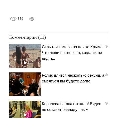
859
Комментарии (11)
Скрытая камера на пляже Крыма:
i
Что люди вытворяют, когда их не
видят...
Ролик длится несколько секунд, а
i
смеяться вы будете долго
Королева вагона отожгла! Видео
i
не оставит равнодушным