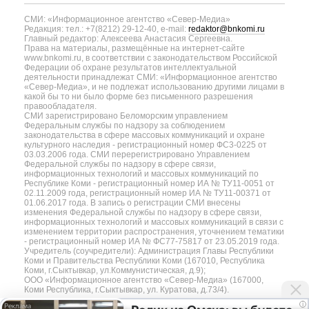
СМИ: «Информационное агентство «Север-Медиа»
Редакция: тел.: +7(8212) 29-12-40, e-mail:
redaktor@bnkomi.ru
Главный редактор: Алексеева Анастасия Сергеевна.
Права на материалы, размещённые на интернет-сайте
www.bnkomi.ru, в соответствии с законодательством Российской
Федерации об охране результатов интеллектуальной
деятельности принадлежат СМИ: «Информационное агентство
«Север-Медиа», и не подлежат использованию другими лицами в
какой бы то ни было форме без письменного разрешения
правообладателя.
СМИ зарегистрировано Беломорским управлением
Федеральным службы по надзору за соблюдением
законодательства в сфере массовых коммуникаций и охране
культурного наследия - регистрационный номер ФС3-0225 от
03.03.2006 года. СМИ перерегистрировано Управлением
Федеральной службы по надзору в сфере связи,
информационных технологий и массовых коммуникаций по
Республике Коми - регистрационный номер ИА № ТУ11-0051 от
02.11.2009 года, регистрационный номер ИА № ТУ11-00371 от
01.06.2017 года. В запись о регистрации СМИ внесены
изменения Федеральной службы по надзору в сфере связи,
информационных технологий и массовых коммуникаций в связи с
изменением территории распространения, уточнением тематики
- регистрационный номер ИА № ФС77-75817 от 23.05.2019 года.
Учредитель (соучредители): Администрация Главы Республики
Коми и Правительства Республики Коми (167010, Республика
Коми, г.Сыктывкар, ул.Коммунистическая, д.9);
ООО «Информационное агентство «Север-Медиа» (167000,
Коми Республика, г.Сыктывкар, ул. Куратова, д.73/4).
i