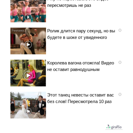
пересмотришь не раз
Ролик длится пару секунд, но вы
i
будете в шоке от увиденного
Королева вагона отожгла! Видео
i
не оставит равнодушным
Этот танец невесты оставит вас
i
без слов! Пересмотрела 10 раз