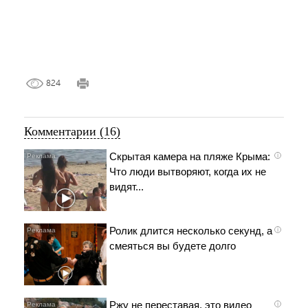
824
Комментарии (16)
Скрытая камера на пляже Крыма:
i
Что люди вытворяют, когда их не
видят...
Ролик длится несколько секунд, а
i
смеяться вы будете долго
Ржу не переставая, это видео
i