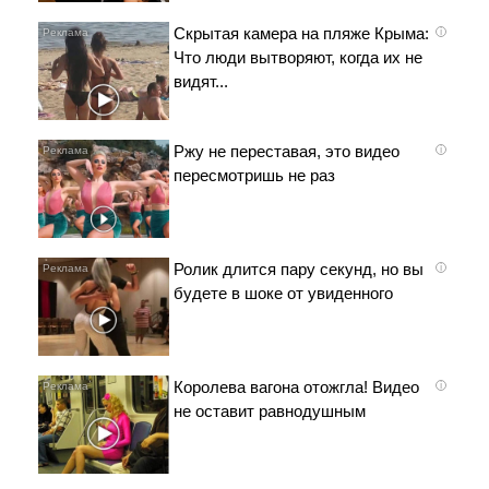
Скрытая камера на пляже Крыма:
i
Что люди вытворяют, когда их не
видят...
Ржу не переставая, это видео
i
пересмотришь не раз
Ролик длится пару секунд, но вы
i
будете в шоке от увиденного
Королева вагона отожгла! Видео
i
не оставит равнодушным