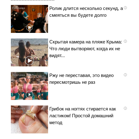
Ролик длится несколько секунд, а
i
смеяться вы будете долго
Скрытая камера на пляже Крыма:
i
Что люди вытворяют, когда их не
видят...
Ржу не переставая, это видео
i
пересмотришь не раз
Грибок на ногтях стирается как
i
ластиком! Простой домашний
метод