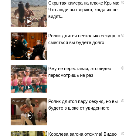
Скрытая камера на пляже Крыма:
i
Что люди вытворяют, когда их не
видят...
Ролик длится несколько секунд, а
i
смеяться вы будете долго
Ржу не переставая, это видео
i
пересмотришь не раз
Ролик длится пару секунд, но вы
i
будете в шоке от увиденного
Королева вагона отожгла! Видео
i