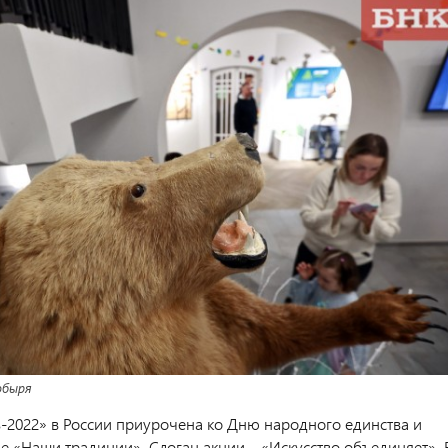
обыря
в-2022» в России приурочена ко Дню народного единства и
е «Наши традиции». Слоган акции – «Искусство объединяет». 