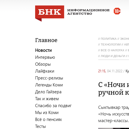
Главное
//
ПОЛИТИКА
//
ЭКОН
//
ТЕХНОЛОГИИ
//
АВ
Новости
//
ВСЕ О НАЛОГАХ
//
Интервью
//
ЛЮДИ И ДЕНЬГИ
//
Обзоры
Лайфхаки
21:15,
04.11.2022
/
к
Пресс-релизы
С «Ночи 
Легенды Коми
ручной к
Дело Гайзера
Так и живем
Спасибо за подвиг
Сыктывкар тра
Мы из Коми
«Ночь искусст
Всё о пенсиях
мастер-классы.
Тесты