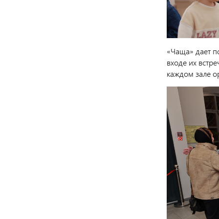
«Чаща» дает п
входе их встр
каждом зале о