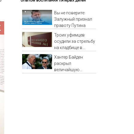
Вы не поверите:
Залужный признал
правоту Путина
Троих уфимцев
осудили за стрельбу
на кладбище в
Башкирии
Хантер Байден
раскрыл
величайшую
ошибку своего
отца: бездействие
против Трампа