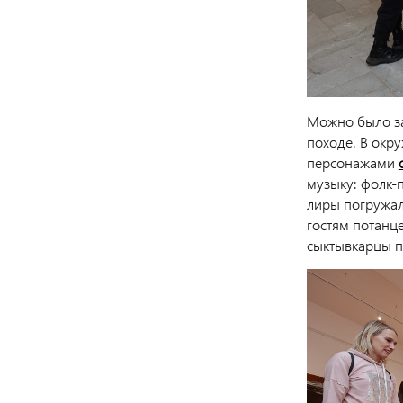
Можно было за
походе. В окр
персонажами
музыку: фолк-
лиры погружал
гостям потанце
сыктывкарцы п