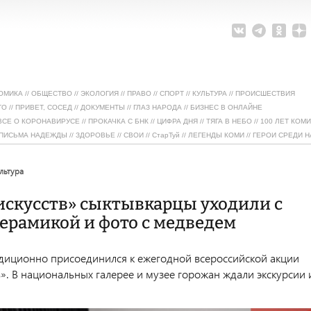
ОМИКА
//
ОБЩЕСТВО
//
ЭКОЛОГИЯ
//
ПРАВО
//
СПОРТ
//
КУЛЬТУРА
//
ПРОИСШЕСТВИЯ
ТО
//
ПРИВЕТ, СОСЕД
//
ДОКУМЕНТЫ
//
ГЛАЗ НАРОДА
//
БИЗНЕС В ОНЛАЙНЕ
ВСЕ О КОРОНАВИРУСЕ
//
ПРОКАЧКА С БНК
//
ЦИФРА ДНЯ
//
ТЯГА В НЕБО
//
100 ЛЕТ КОМИ
ПИСЬМА НАДЕЖДЫ
//
ЗДОРОВЬЕ
//
СВОИ
//
СтарТуй
//
ЛЕГЕНДЫ КОМИ
//
ГЕРОИ СРЕДИ Н
ультура
искусств» сыктывкарцы уходили с
ерамикой и фото с медведем
диционно присоединился к ежегодной всероссийской акции
в». В национальных галерее и музее горожан ждали экскурсии 