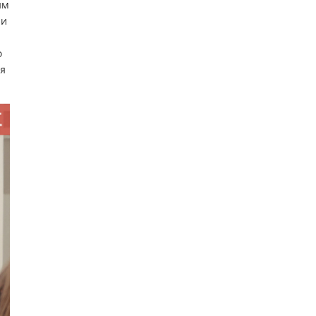
ям
 и
о
ия