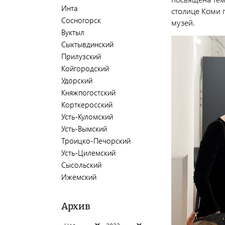
Инта
столице Коми 
Сосногорск
музей.
Вуктыл
Сыктывдинский
Прилузский
Койгородский
Удорский
Княжпогостский
Корткеросский
Усть-Куломский
Усть-Вымский
Троицко-Печорский
Усть-Цилемский
Сысольский
Ижемский
Архив