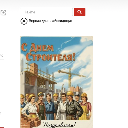
Версия для слабовидящих
АС
и