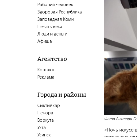
Рабочий человек
Здоровая Республика
Заповедная Коми
Печать века
Люди и деньги
Афиша
Агентство
Контакты
Реклама
Города и районы
Сыктывкар
Печора
Фото Виктора Б
Воркута
Ухта
«Ночь искусст
Усинск
посвящена тем