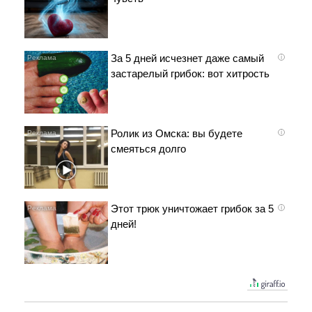
За 5 дней исчезнет даже самый
i
застарелый грибок: вот хитрость
Ролик из Омска: вы будете
i
смеяться долго
Этот трюк уничтожает грибок за 5
i
дней!