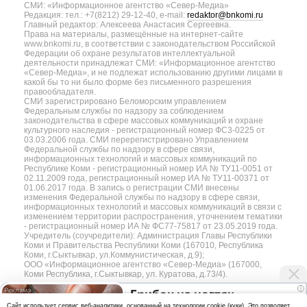
СМИ: «Информационное агентство «Север-Медиа»
Редакция: тел.: +7(8212) 29-12-40, e-mail:
redaktor@bnkomi.ru
Главный редактор: Алексеева Анастасия Сергеевна.
Права на материалы, размещённые на интернет-сайте
www.bnkomi.ru, в соответствии с законодательством Российской
Федерации об охране результатов интеллектуальной
деятельности принадлежат СМИ: «Информационное агентство
«Север-Медиа», и не подлежат использованию другими лицами в
какой бы то ни было форме без письменного разрешения
правообладателя.
СМИ зарегистрировано Беломорским управлением
Федеральным службы по надзору за соблюдением
законодательства в сфере массовых коммуникаций и охране
культурного наследия - регистрационный номер ФС3-0225 от
03.03.2006 года. СМИ перерегистрировано Управлением
Федеральной службы по надзору в сфере связи,
информационных технологий и массовых коммуникаций по
Республике Коми - регистрационный номер ИА № ТУ11-0051 от
02.11.2009 года, регистрационный номер ИА № ТУ11-00371 от
01.06.2017 года. В запись о регистрации СМИ внесены
изменения Федеральной службы по надзору в сфере связи,
информационных технологий и массовых коммуникаций в связи с
изменением территории распространения, уточнением тематики
- регистрационный номер ИА № ФС77-75817 от 23.05.2019 года.
Учредитель (соучредители): Администрация Главы Республики
Коми и Правительства Республики Коми (167010, Республика
Коми, г.Сыктывкар, ул.Коммунистическая, д.9);
ООО «Информационное агентство «Север-Медиа» (167000,
Коми Республика, г.Сыктывкар, ул. Куратова, д.73/4).
i
Грибок на ногтях
Разработка сайта — web-студия «Цифровой Век»
Cайт использует сервис веб-аналитики, основанный на технологии cookie (куки). Это позволяет