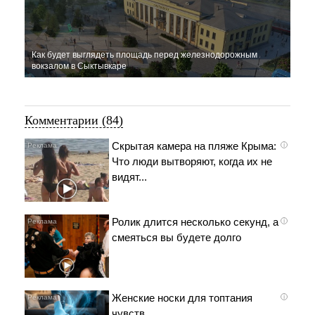
Как будет выглядеть площадь перед железнодорожным
вокзалом в Сыктывкаре
Комментарии (84)
Скрытая камера на пляже Крыма:
i
Что люди вытворяют, когда их не
видят...
Ролик длится несколько секунд, а
i
смеяться вы будете долго
Женские носки для топтания
i
чувств