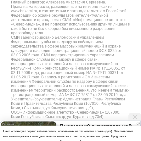
Главный редактор: Алексеева Анастасия Сергеевна.
Права на материалы, размещённые на интернет-сайте
www.bnkomi.ru, в соответствии с законодательством Российской
Федерации об охране результатов интеллектуальной
деятельности принадлежат СМИ: «Информационное агентство
«Север-Медиа», и не подлежат использованию другими лицами в
какой бы то ни было форме без письменного разрешения
правообладателя.
СМИ зарегистрировано Беломорским управлением
Федеральным службы по надзору за соблюдением
законодательства в сфере массовых коммуникаций и охране
культурного наследия - регистрационный номер ФС3-0225 от
03.03.2006 года. СМИ перерегистрировано Управлением
Федеральной службы по надзору в сфере связи,
информационных технологий и массовых коммуникаций по
Республике Коми - регистрационный номер ИА № ТУ11-0051 от
02.11.2009 года, регистрационный номер ИА № ТУ11-00371 от
01.06.2017 года. В запись о регистрации СМИ внесены
изменения Федеральной службы по надзору в сфере связи,
информационных технологий и массовых коммуникаций в связи с
изменением территории распространения, уточнением тематики
- регистрационный номер ИА № ФС77-75817 от 23.05.2019 года.
Учредитель (соучредители): Администрация Главы Республики
Коми и Правительства Республики Коми (167010, Республика
Коми, г.Сыктывкар, ул.Коммунистическая, д.9);
ООО «Информационное агентство «Север-Медиа» (167000,
Коми Республика, г.Сыктывкар, ул. Куратова, д.73/4).
i
Выживший в смертельной
Разработка сайта — web-студия «Цифровой Век»
Cайт использует сервис веб-аналитики, основанный на технологии cookie (куки). Это позволяет
аварии тюменец уснул в
нам анализировать взаимодействие посетителей с сайтом и делать его лучше. Продолжая
Политика
канаве после