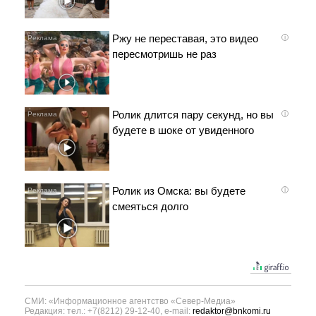
Ржу не переставая, это видео
i
пересмотришь не раз
Ролик длится пару секунд, но вы
i
будете в шоке от увиденного
Ролик из Омска: вы будете
i
смеяться долго
СМИ: «Информационное агентство «Север-Медиа»
Редакция: тел.: +7(8212) 29-12-40, e-mail:
redaktor@bnkomi.ru