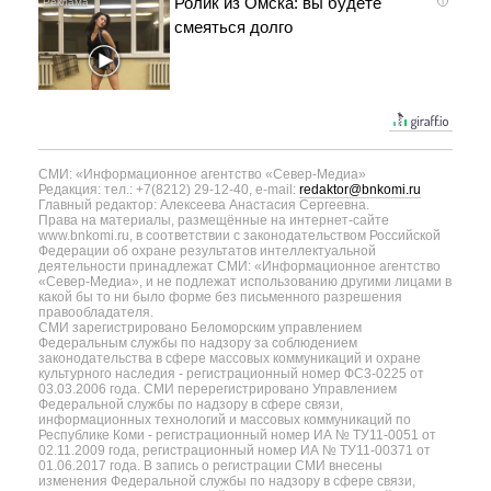
Ролик из Омска: вы будете
i
смеяться долго
СМИ: «Информационное агентство «Север-Медиа»
Редакция: тел.: +7(8212) 29-12-40, e-mail:
redaktor@bnkomi.ru
Главный редактор: Алексеева Анастасия Сергеевна.
Права на материалы, размещённые на интернет-сайте
www.bnkomi.ru, в соответствии с законодательством Российской
Федерации об охране результатов интеллектуальной
деятельности принадлежат СМИ: «Информационное агентство
«Север-Медиа», и не подлежат использованию другими лицами в
какой бы то ни было форме без письменного разрешения
правообладателя.
СМИ зарегистрировано Беломорским управлением
Федеральным службы по надзору за соблюдением
законодательства в сфере массовых коммуникаций и охране
культурного наследия - регистрационный номер ФС3-0225 от
03.03.2006 года. СМИ перерегистрировано Управлением
Федеральной службы по надзору в сфере связи,
информационных технологий и массовых коммуникаций по
Республике Коми - регистрационный номер ИА № ТУ11-0051 от
02.11.2009 года, регистрационный номер ИА № ТУ11-00371 от
01.06.2017 года. В запись о регистрации СМИ внесены
изменения Федеральной службы по надзору в сфере связи,