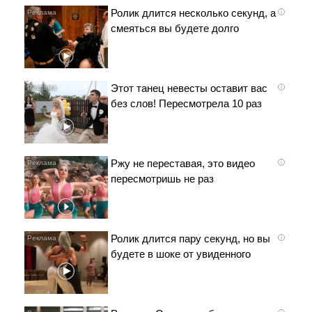
Ролик длится несколько секунд, а
i
смеяться вы будете долго
Этот танец невесты оставит вас
i
без слов! Пересмотрела 10 раз
Ржу не переставая, это видео
i
пересмотришь не раз
Ролик длится пару секунд, но вы
i
будете в шоке от увиденного