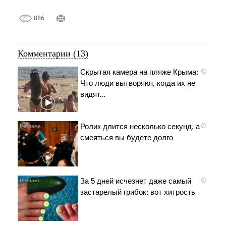
886
Комментарии (13)
Скрытая камера на пляже Крыма:
i
Что люди вытворяют, когда их не
видят...
Ролик длится несколько секунд, а
i
смеяться вы будете долго
За 5 дней исчезнет даже самый
i
застарелый грибок: вот хитрость