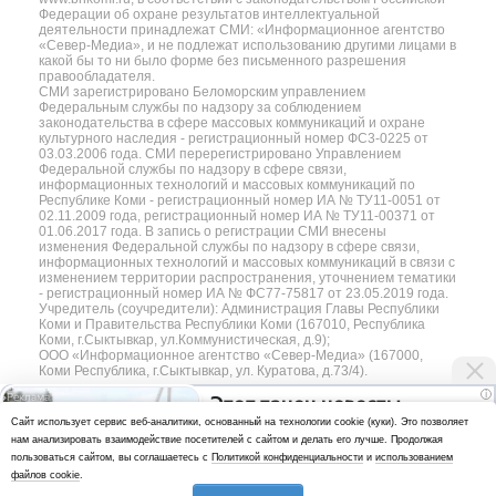
Федерации об охране результатов интеллектуальной
деятельности принадлежат СМИ: «Информационное агентство
«Север-Медиа», и не подлежат использованию другими лицами в
какой бы то ни было форме без письменного разрешения
правообладателя.
СМИ зарегистрировано Беломорским управлением
Федеральным службы по надзору за соблюдением
законодательства в сфере массовых коммуникаций и охране
культурного наследия - регистрационный номер ФС3-0225 от
03.03.2006 года. СМИ перерегистрировано Управлением
Федеральной службы по надзору в сфере связи,
информационных технологий и массовых коммуникаций по
Республике Коми - регистрационный номер ИА № ТУ11-0051 от
02.11.2009 года, регистрационный номер ИА № ТУ11-00371 от
01.06.2017 года. В запись о регистрации СМИ внесены
изменения Федеральной службы по надзору в сфере связи,
информационных технологий и массовых коммуникаций в связи с
изменением территории распространения, уточнением тематики
- регистрационный номер ИА № ФС77-75817 от 23.05.2019 года.
Учредитель (соучредители): Администрация Главы Республики
Коми и Правительства Республики Коми (167010, Республика
Коми, г.Сыктывкар, ул.Коммунистическая, д.9);
ООО «Информационное агентство «Север-Медиа» (167000,
Коми Республика, г.Сыктывкар, ул. Куратова, д.73/4).
i
Этот танец невесты
Разработка сайта — web-студия «Цифровой Век»
Cайт использует сервис веб-аналитики, основанный на технологии cookie (куки). Это позволяет
оставит вас без слов!
нам анализировать взаимодействие посетителей с сайтом и делать его лучше. Продолжая
Политика
Пересмотрела 10 раз
пользоваться сайтом, вы соглашаетесь с
Политикой конфиденциальности
и
использованием
конфиденциальности
файлов cookie
.
Использование аналитики и файлов куки