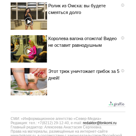
Ролик из Омска: вы будете
i
смеяться долго
Королева вагона отожгла! Видео
i
не оставит равнодушным
Этот трюк уничтожает грибок за 5
i
дней!
СМИ: «Информационное агентство «Север-Медиа»
Редакция: тел.: +7(8212) 29-12-40, e-mail:
redaktor@bnkomi.ru
Главный редактор: Алексеева Анастасия Сергеевна.
Права на материалы, размещённые на интернет-сайте
www.bnkomi.ru, в соответствии с законодательством Российской