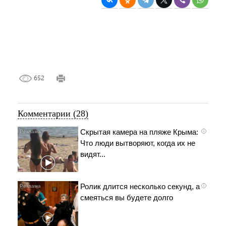
652
Комментарии (28)
Скрытая камера на пляже Крыма:
i
Что люди вытворяют, когда их не
видят...
Ролик длится несколько секунд, а
i
смеяться вы будете долго