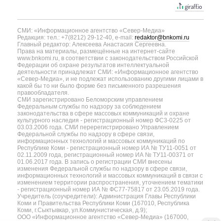
СМИ: «Информационное агентство «Север-Медиа»
Редакция: тел.: +7(8212) 29-12-40, e-mail:
redaktor@bnkomi.ru
Главный редактор: Алексеева Анастасия Сергеевна.
Права на материалы, размещённые на интернет-сайте
www.bnkomi.ru, в соответствии с законодательством Российской
Федерации об охране результатов интеллектуальной
деятельности принадлежат СМИ: «Информационное агентство
«Север-Медиа», и не подлежат использованию другими лицами в
какой бы то ни было форме без письменного разрешения
правообладателя.
СМИ зарегистрировано Беломорским управлением
Федеральным службы по надзору за соблюдением
законодательства в сфере массовых коммуникаций и охране
культурного наследия - регистрационный номер ФС3-0225 от
03.03.2006 года. СМИ перерегистрировано Управлением
Федеральной службы по надзору в сфере связи,
информационных технологий и массовых коммуникаций по
Республике Коми - регистрационный номер ИА № ТУ11-0051 от
02.11.2009 года, регистрационный номер ИА № ТУ11-00371 от
01.06.2017 года. В запись о регистрации СМИ внесены
изменения Федеральной службы по надзору в сфере связи,
информационных технологий и массовых коммуникаций в связи с
изменением территории распространения, уточнением тематики
- регистрационный номер ИА № ФС77-75817 от 23.05.2019 года.
Учредитель (соучредители): Администрация Главы Республики
Коми и Правительства Республики Коми (167010, Республика
Коми, г.Сыктывкар, ул.Коммунистическая, д.9);
ООО «Информационное агентство «Север-Медиа» (167000,