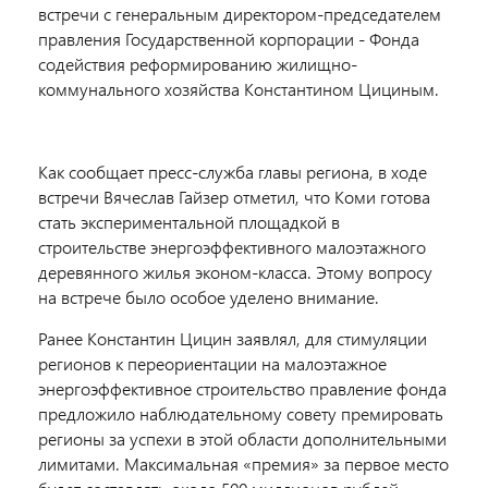
встречи с генеральным директором-председателем
правления Государственной корпорации - Фонда
содействия реформированию жилищно-
коммунального хозяйства Константином Цициным.
Как сообщает пресс-служба главы региона, в ходе
встречи Вячеслав Гайзер отметил, что Коми готова
стать экспериментальной площадкой в
строительстве энергоэффективного малоэтажного
деревянного жилья эконом-класса. Этому вопросу
на встрече было особое уделено внимание.
Ранее
К
о
н
с
тантин
Ц
и
ц
и
н
з
а
я
в
л
я
л, для стимуляции
регионов к переориентации на малоэтажное
энергоэффективное строительство правление фонда
предложило наблюдательному совету премировать
регионы за успехи в этой области дополнительными
лимитами. Максимальная «премия» за первое место