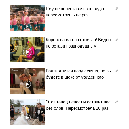
Ржу не переставая, это видео
i
пересмотришь не раз
Королева вагона отожгла! Видео
i
не оставит равнодушным
Ролик длится пару секунд, но вы
i
будете в шоке от увиденного
Этот танец невесты оставит вас
i
без слов! Пересмотрела 10 раз