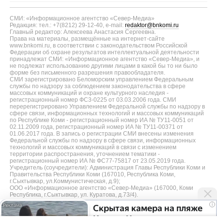
СМИ: «Информационное агентство «Север-Медиа»
Редакция: тел.: +7(8212) 29-12-40, e-mail:
redaktor@bnkomi.ru
Главный редактор: Алексеева Анастасия Сергеевна.
Права на материалы, размещённые на интернет-сайте
www.bnkomi.ru, в соответствии с законодательством Российской
Федерации об охране результатов интеллектуальной деятельности
принадлежат СМИ: «Информационное агентство «Север-Медиа», и
не подлежат использованию другими лицами в какой бы то ни было
форме без письменного разрешения правообладателя.
СМИ зарегистрировано Беломорским управлением Федеральным
службы по надзору за соблюдением законодательства в сфере
массовых коммуникаций и охране культурного наследия -
регистрационный номер ФС3-0225 от 03.03.2006 года. СМИ
перерегистрировано Управлением Федеральной службы по надзору в
сфере связи, информационных технологий и массовых коммуникаций
по Республике Коми - регистрационный номер ИА № ТУ11-0051 от
02.11.2009 года, регистрационный номер ИА № ТУ11-00371 от
01.06.2017 года. В запись о регистрации СМИ внесены изменения
Федеральной службы по надзору в сфере связи, информационных
технологий и массовых коммуникаций в связи с изменением
территории распространения, уточнением тематики -
регистрационный номер ИА № ФС77-75817 от 23.05.2019 года.
Учредитель (соучредители): Администрация Главы Республики Коми и
Правительства Республики Коми (167010, Республика Коми,
г.Сыктывкар, ул.Коммунистическая, д.9);
ООО «Информационное агентство «Север-Медиа» (167000, Коми
Республика, г.Сыктывкар, ул. Куратова, д.73/4).
i
Скрытая камера на пляже
Разработка сайта — web-студия «Цифровой Век»