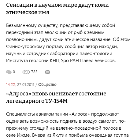
Сенсации в научном мире дадут коми
этническое имя
Безымянному существу, представляющему собой
переходный этап эволюции от рыб к земным
позвоночным, дадут коми этническое название. Об этом
Финно-угорскому порталу сообщил автор находки,
научный сотрудник лаборатории палеонтологии
Института геологии КНЦ Уро РАН Павел Безносов.
0
785
14:22,
27.01.2011
/
общество
«Алроса» вновь оценивает состояние
легендарного ТУ-154М
Специалисты авиакомпании «Алроса» продолжают
оценивать возможность поднять в воздух самолет, по-
прежнему стоящий на взлетно-посадочной полосе в
селе Ижме. Вчера из Якутии прибыла очередная группа