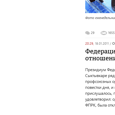
Фото еженедельник
29
165
20:29,
18.01.2011
/
Федераци
отношен
Президиум Феде
Сыктывкаре ряд
профсоюзных орг
повестки дня, и
прислушалось, п
удовлетворил: 
ФПРК, была отк