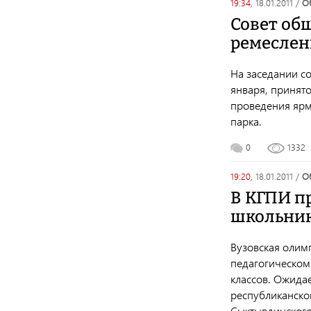
19:34,
18.01.2011
/
Совет об
ремеслен
На заседании со
января, принят
проведения ярм
парка.
0
1332
19:20,
18.01.2011
/
В КГПИ п
школьни
Вузовская олим
педагогическом 
классов. Ожидае
республиканско
Сыктывдинского 