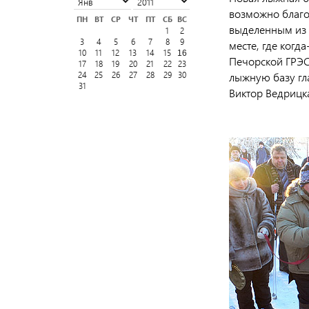
возможно благо
ПН
ВТ
СР
ЧТ
ПТ
СБ
ВС
выделенным из 
1
2
3
4
5
6
7
8
9
месте, где когд
10
11
12
13
14
15
16
Печорской ГРЭС
17
18
19
20
21
22
23
24
25
26
27
28
29
30
лыжную базу гл
31
Виктор Ведрицк