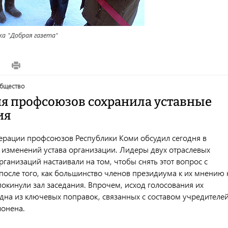
а "Добрая газета"
5
общество
я профсоюзов сохранила уставные
ия
рации профсоюзов Республики Коми обсудил сегодня в
 изменений устава организации. Лидеры двух отраслевых
анизаций настаивали на том, чтобы снять этот вопрос с
 после того, как большинство членов президиума к их мнению 
окинули зал заседания. Впрочем, исход голосования их
одна из ключевых поправок, связанных с составом учредителе
лонена.