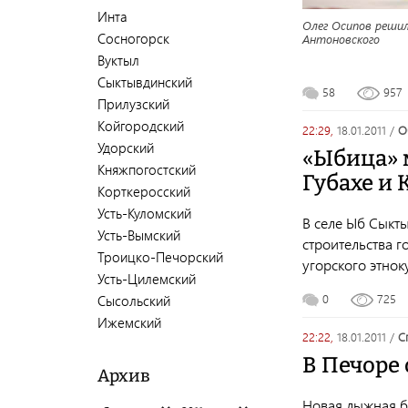
Инта
Олег Осипов реши
Сосногорск
Антоновского
Вуктыл
Сыктывдинский
58
957
Прилузский
Койгородский
22:29,
18.01.2011
/
Удорский
«Ыбица» 
Княжпогостский
Губахе и
Корткеросский
Усть-Куломский
В селе Ыб Сыкт
Усть-Вымский
строительства 
Троицко-Печорский
угорского этнок
Усть-Цилемский
0
725
Сысольский
Ижемский
22:22,
18.01.2011
/
В Печоре
Архив
Новая лыжная ба