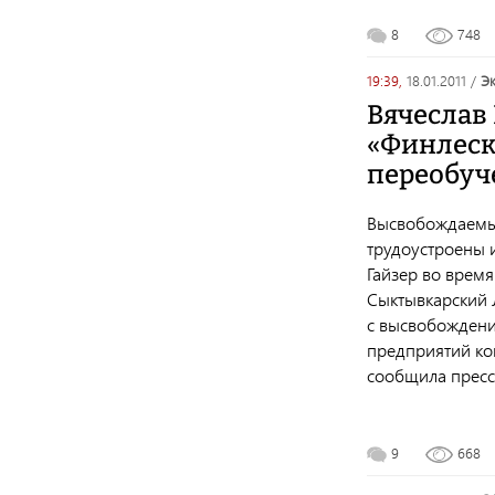
8
748
19:39,
18.01.2011
/
Вячеслав
«Финлеск
переобуч
Высвобождаемы
трудоустроены 
Гайзер во врем
Сыктывкарский 
с высвобождени
предприятий ко
сообщила пресс-
9
668