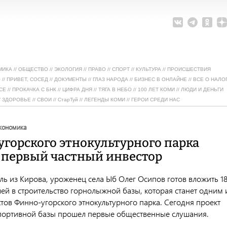
МИКА
//
ОБЩЕСТВО
//
ЭКОЛОГИЯ
//
ПРАВО
//
СПОРТ
//
КУЛЬТУРА
//
ПРОИСШЕСТВИЯ
О
//
ПРИВЕТ, СОСЕД
//
ДОКУМЕНТЫ
//
ГЛАЗ НАРОДА
//
БИЗНЕС В ОНЛАЙНЕ
//
ВСЕ О НАЛО
СЕ
//
ПРОКАЧКА С БНК
//
ЦИФРА ДНЯ
//
ТЯГА В НЕБО
//
100 ЛЕТ КОМИ
//
ЛЮДИ И ДЕНЬГИ
/
ЗДОРОВЬЕ
//
СВОИ
//
СтарТуй
//
ЛЕГЕНДЫ КОМИ
//
ГЕРОИ СРЕДИ НАС
экономика
угорского этнокультурного парка
 первый частный инвестор
ь из Кирова, уроженец села Ыб Олег Осипов готов вложить 1
ей в строительство горнолыжной базы, которая станет одним 
тов Финно-угорского этнокультурного парка. Сегодня проект
спортивной базы прошел первые общественные слушания.