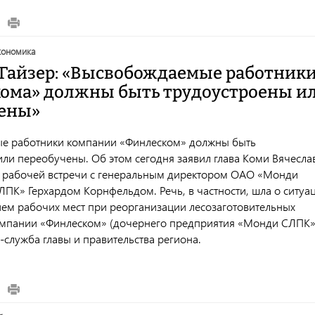
экономика
 Гайзер: «Высвобождаемые работник
ома» должны быть трудоустроены и
ены»
е работники компании «Финлеском» должны быть
или переобучены. Об этом сегодня заявил глава Коми Вячесла
я рабочей встречи с генеральным директором ОАО «Монди
ЛПК» Герхардом Корнфельдом. Речь, в частности, шла о ситуа
ем рабочих мест при реорганизации лесозаготовительных
мпании «Финлеском» (дочернего предприятия «Монди СЛПК»
служба главы и правительства региона.