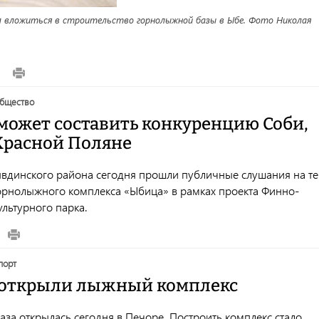
л вложиться в строительство горнолыжной базы в Ыбе. Фото Николая
общество
может составить конкуренцию Соби,
 Красной Поляне
ывдинского района сегодня прошли публичные слушания на т
горнолыжного комплекса «Ыбица» в рамках проекта Финно-
ультурного парка.
спорт
 открыли лыжный комплекс
за открылась сегодня в Печоре. Построить комплекс стало