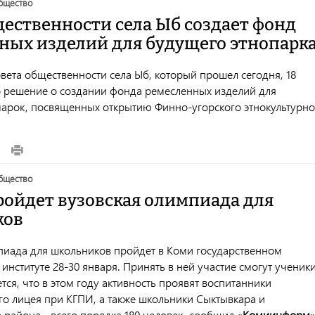
общество
щественности села Ыб создает фонд
ных изделий для будущего этнопарк
вета общественности села Ыб, который прошел сегодня, 18
о решение о создании фонда ремесленных изделий для
арок, посвященных открытию Финно-угорского этнокультурно
общество
ройдет вузовская олимпиада для
ков
пиада для школьников пройдет в Коми государственном
институте 28-30 января. Принять в ней участие смогут ученики
тся, что в этом году активность проявят воспитанники
го лицея при КГПИ, а также школьники Сыктывкара и
района - всего порядка 180 человек, сообщил «
Комиинформ
»