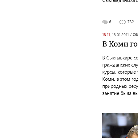
6
732
18:11,
18.01.2011
/
о
В Коми г
В Сыктывкаре се
гражданских сл
курсы, которые
Коми, в этом го
природных ресу
занятие была вы