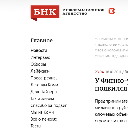
Главное
//
ПОЛИТИКА
//
ЭКОНО
//
ТЕХНОЛОГИИ
//
АВТ
Новости
//
ВСЕ О КОРОНАВИРУ
Интервью
//
ПИСЬМА НАДЕЖДЫ
/
Обзоры
Лайфхаки
23:04,
18.01.2011
/
Пресс-релизы
У Финно-
Легенды Коми
появился
Дело Гайзера
Так и живем
Предпринимател
Спасибо за подвиг
миллионов рубл
Мы из Коми
ключевых объек
Всё о пенсиях
строительства 
Тесты