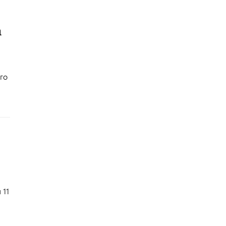
а
го
 11
.