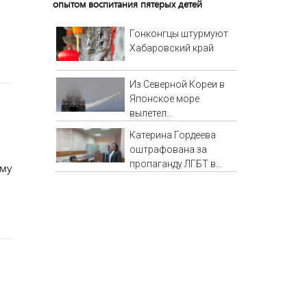
опытом воспитания пятерых детей
Гонконгцы штурмуют
Хабаровский край
Из Северной Кореи в
Японское море
вылетел
неопознанный снаряд
Катерина Гордеева
оштрафована за
пропаганду ЛГБТ в
ему
интернете - Новости на
Вести.ru