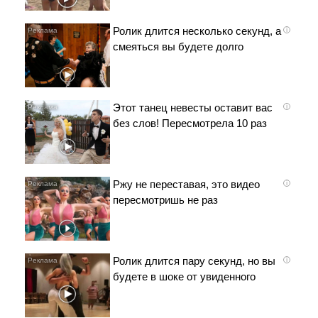
Ролик длится несколько секунд, а
i
смеяться вы будете долго
Этот танец невесты оставит вас
i
без слов! Пересмотрела 10 раз
Ржу не переставая, это видео
i
пересмотришь не раз
Ролик длится пару секунд, но вы
i
будете в шоке от увиденного