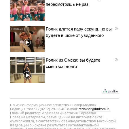
пересмотришь не раз
Ролик длится пару секунд, но вы
i
будете в шоке от увиденного
Ролик из Омска: вы будете
i
смеяться долго
СМИ: «Информационное агентство «Север-Медиа»
Редакция: тел.: +7(8212) 29-12-40, e-mail:
redaktor@bnkomi.ru
Главный редактор: Алексеева Анастасия Сергеевна.
Права на материалы, размещённые на интернет-сайте
www.bnkomi.ru, в соответствии с законодательством Российской
Федерации об охране результатов интеллектуальной