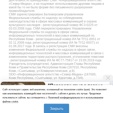
деятельности принадлежат СМИ: «Информационное агентство
«Север-Медиа», и не подлежат использованию другими лицами в
какой бы то ни было форме без письменного разрешения
правообладателя.
СМИ зарегистрировано Беломорским управлением
Федеральным службы по надзору за соблюдением
законодательства в сфере массовых коммуникаций и охране
культурного наследия - регистрационный номер ФС3-0225 от
03.03.2006 года. СМИ перерегистрировано Управлением
Федеральной службы по надзору в сфере связи,
информационных технологий и массовых коммуникаций по
Республике Коми - регистрационный номер ИА № ТУ11-0051 от
02.11.2009 года, регистрационный номер ИА № ТУ11-00371 от
01.06.2017 года. В запись о регистрации СМИ внесены
изменения Федеральной службы по надзору в сфере связи,
информационных технологий и массовых коммуникаций в связи с
изменением территории распространения, уточнением тематики
- регистрационный номер ИА № ФС77-75817 от 23.05.2019 года.
Учредитель (соучредители): Администрация Главы Республики
Коми и Правительства Республики Коми (167010, Республика
Коми, г.Сыктывкар, ул.Коммунистическая, д.9);
ООО «Информационное агентство «Север-Медиа» (167000,
Коми Республика, г.Сыктывкар, ул. Куратова, д.73/4).
i
"Потеряли стыд в погоне
Разработка сайта — web-студия «Цифровой Век»
Cайт использует сервис веб-аналитики, основанный на технологии cookie (куки). Это позволяет
за "Диором": Поплавская
нам анализировать взаимодействие посетителей с сайтом и делать его лучше. Продолжая
Политика
вмазала семейке
пользоваться сайтом, вы соглашаетесь с
Политикой конфиденциальности
и
использованием
конфиденциальности
Плющенко
файлов cookie
.
Использование аналитики и файлов куки
Закрыть
*