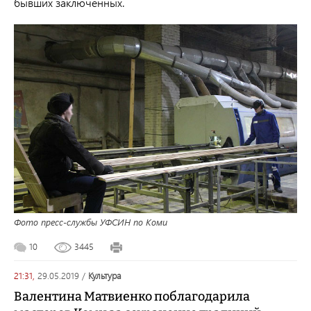
бывших заключенных.
Фото пресс-службы УФСИН по Коми
10
3445
21:31,
29.05.2019
/
культура
Валентина Матвиенко поблагодарила