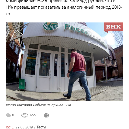
Коми филиале РСХБ превысил 3,3 млрд рублей, что в
11% превышает показатель за аналогичный период 2018-
го.
Фото Виктора Бобыря из архива БНК
0
1227
19:15,
29.05.2019
/
тесты