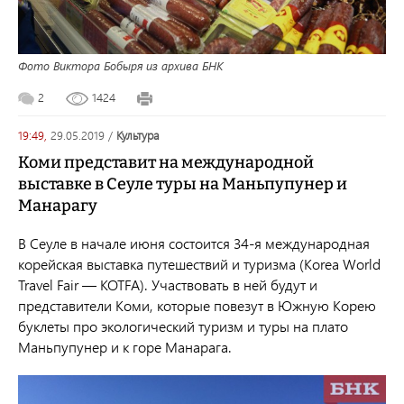
Фото Виктора Бобыря из архива БНК
2
1424
19:49,
29.05.2019
/
культура
Коми представит на международной
выставке в Сеуле туры на Маньпупунер и
Манарагу
В Сеуле в начале июня состоится 34-я международная
корейская выставка путешествий и туризма (Korea World
Travel Fair — KOTFA). Участвовать в ней будут и
представители Коми, которые повезут в Южную Корею
буклеты про экологический туризм и туры на плато
Маньпупунер и к горе Манарага.