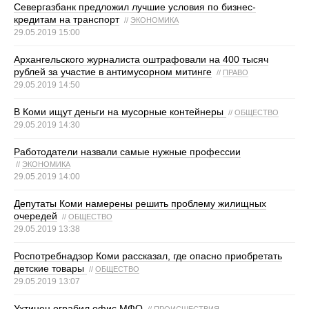
Севергазбанк предложил лучшие условия по бизнес-
кредитам на транспорт
//
ЭКОНОМИКА
29.05.2019 15:00
Архангельского журналиста оштрафовали на 400 тысяч
рублей за участие в антимусорном митинге
//
ПРАВО
29.05.2019 14:50
В Коми ищут деньги на мусорные контейнеры
//
ОБЩЕСТВО
29.05.2019 14:30
Работодатели назвали самые нужные профессии
//
ЭКОНОМИКА
29.05.2019 14:00
Депутаты Коми намерены решить проблему жилищных
очередей
//
ОБЩЕСТВО
29.05.2019 13:38
Роспотребнадзор Коми рассказал, где опасно приобретать
детские товары
//
ОБЩЕСТВО
29.05.2019 13:07
Ухтинец ограбил офис МФО