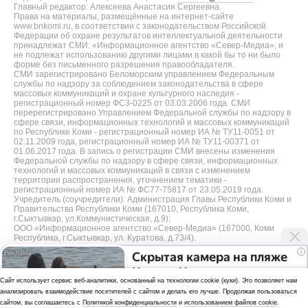
Главный редактор: Алексеева Анастасия Сергеевна.
Права на материалы, размещённые на интернет-сайте
www.bnkomi.ru, в соответствии с законодательством Российской
Федерации об охране результатов интеллектуальной деятельности
принадлежат СМИ: «Информационное агентство «Север-Медиа», и
не подлежат использованию другими лицами в какой бы то ни было
форме без письменного разрешения правообладателя.
СМИ зарегистрировано Беломорским управлением Федеральным
службы по надзору за соблюдением законодательства в сфере
массовых коммуникаций и охране культурного наследия -
регистрационный номер ФС3-0225 от 03.03.2006 года. СМИ
перерегистрировано Управлением Федеральной службы по надзору в
сфере связи, информационных технологий и массовых коммуникаций
по Республике Коми - регистрационный номер ИА № ТУ11-0051 от
02.11.2009 года, регистрационный номер ИА № ТУ11-00371 от
01.06.2017 года. В запись о регистрации СМИ внесены изменения
Федеральной службы по надзору в сфере связи, информационных
технологий и массовых коммуникаций в связи с изменением
территории распространения, уточнением тематики -
регистрационный номер ИА № ФС77-75817 от 23.05.2019 года.
Учредитель (соучредители): Администрация Главы Республики Коми и
Правительства Республики Коми (167010, Республика Коми,
г.Сыктывкар, ул.Коммунистическая, д.9);
ООО «Информационное агентство «Север-Медиа» (167000, Коми
Республика, г.Сыктывкар, ул. Куратова, д.73/4).
i
Скрытая камера на пляже
Разработка сайта — web-студия «Цифровой Век»
Крыма: Что люди
Cайт использует сервис веб-аналитики, основанный на технологии cookie (куки). Это позволяет нам
Политика
вытворяют, когда их не
анализировать взаимодействие посетителей с сайтом и делать его лучше. Продолжая пользоваться
видят...
конфиденциальности
сайтом, вы соглашаетесь с
Политикой конфиденциальности
и
использованием файлов cookie
.