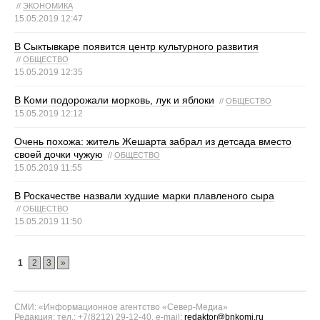
//
ЭКОНОМИКА
15.05.2019 12:47
В Сыктывкаре появится центр культурного развития
//
ОБЩЕСТВО
15.05.2019 12:35
В Коми подорожали морковь, лук и яблоки
//
ОБЩЕСТВО
15.05.2019 12:12
Очень похожа: житель Жешарта забрал из детсада вместо
своей дочки чужую
//
ОБЩЕСТВО
15.05.2019 11:55
В Роскачестве назвали худшие марки плавленого сыра
//
ОБЩЕСТВО
15.05.2019 11:50
1
2
3
»
СМИ: «Информационное агентство «Север-Медиа»
Редакция: тел.: +7(8212) 29-12-40, e-mail:
redaktor@bnkomi.ru