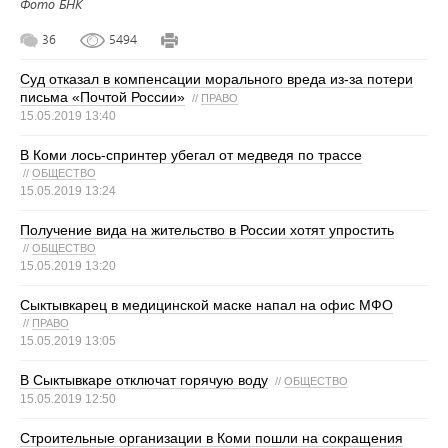
Фото БНК
36
5494
Суд отказал в компенсации морального вреда из-за потери
письма «Почтой России»
//
ПРАВО
15.05.2019 13:40
В Коми лось-спринтер убегал от медведя по трассе
//
ОБЩЕСТВО
15.05.2019 13:24
Получение вида на жительство в России хотят упростить
//
ОБЩЕСТВО
15.05.2019 13:20
Сыктывкарец в медицинской маске напал на офис МФО
//
ПРАВО
15.05.2019 13:05
В Сыктывкаре отключат горячую воду
//
ОБЩЕСТВО
15.05.2019 12:50
Строительные организации в Коми пошли на сокращения