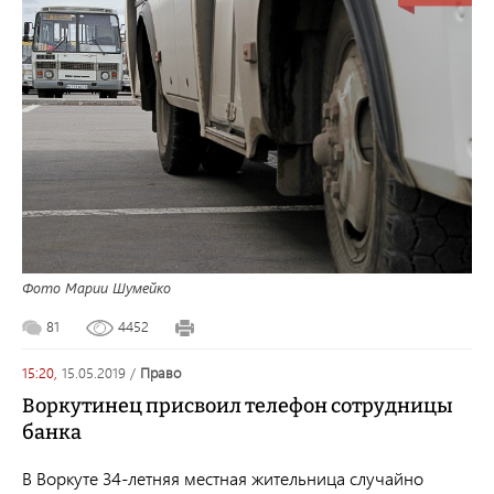
Фото Марии Шумейко
81
4452
15:20,
15.05.2019
/
право
Воркутинец присвоил телефон сотрудницы
банка
В Воркуте
34-летняя местная жительница случайно