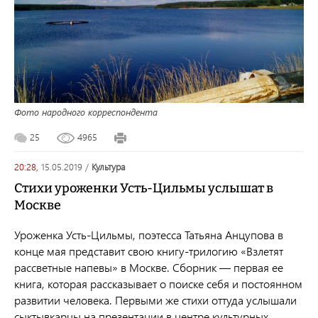
Фото народного корреспондента
25
4965
20:28,
15.05.2019
/
культура
Стихи уроженки Усть-Цильмы услышат в
Москве
Уроженка Усть-Цильмы, поэтесса Татьяна Анцупова в
конце мая представит свою книгу-трилогию «Взлетят
рассветные напевы» в Москве. Сборник — первая ее
книга, которая рассказывает о поиске себя и постоянном
развитии человека. Первыми же стихи оттуда услышали
сыктывкарцы на презентации в центре культурных