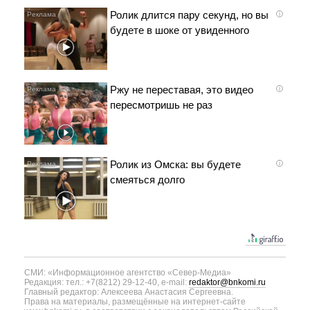
Ролик длится пару секунд, но вы
i
будете в шоке от увиденного
Ржу не переставая, это видео
i
пересмотришь не раз
Ролик из Омска: вы будете
i
смеяться долго
СМИ: «Информационное агентство «Север-Медиа»
Редакция: тел.: +7(8212) 29-12-40, e-mail:
redaktor@bnkomi.ru
Главный редактор: Алексеева Анастасия Сергеевна.
Права на материалы, размещённые на интернет-сайте