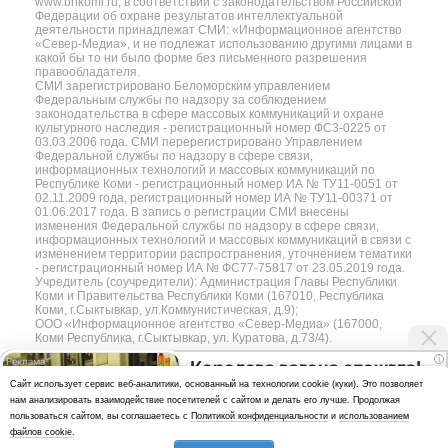
www.bnkomi.ru, в соответствии с законодательством Российской
Федерации об охране результатов интеллектуальной
деятельности принадлежат СМИ: «Информационное агентство
«Север-Медиа», и не подлежат использованию другими лицами в
какой бы то ни было форме без письменного разрешения
правообладателя.
СМИ зарегистрировано Беломорским управлением
Федеральным службы по надзору за соблюдением
законодательства в сфере массовых коммуникаций и охране
культурного наследия - регистрационный номер ФС3-0225 от
03.03.2006 года. СМИ перерегистрировано Управлением
Федеральной службы по надзору в сфере связи,
информационных технологий и массовых коммуникаций по
Республике Коми - регистрационный номер ИА № ТУ11-0051 от
02.11.2009 года, регистрационный номер ИА № ТУ11-00371 от
01.06.2017 года. В запись о регистрации СМИ внесены
изменения Федеральной службы по надзору в сфере связи,
информационных технологий и массовых коммуникаций в связи с
изменением территории распространения, уточнением тематики
- регистрационный номер ИА № ФС77-75817 от 23.05.2019 года.
Учредитель (соучредители): Администрация Главы Республики
Коми и Правительства Республики Коми (167010, Республика
Коми, г.Сыктывкар, ул.Коммунистическая, д.9);
ООО «Информационное агентство «Север-Медиа» (167000,
Коми Республика, г.Сыктывкар, ул. Куратова, д.73/4).
i
Королева вагона отожгла!
Разработка сайта — web-студия «Цифровой Век»
Cайт использует сервис веб-аналитики, основанный на технологии cookie (куки). Это позволяет
Видео не оставит
нам анализировать взаимодействие посетителей с сайтом и делать его лучше. Продолжая
Политика
равнодушным
пользоваться сайтом, вы соглашаетесь с
Политикой конфиденциальности
и
использованием
конфиденциальности
файлов cookie
.
Использование аналитики и файлов куки