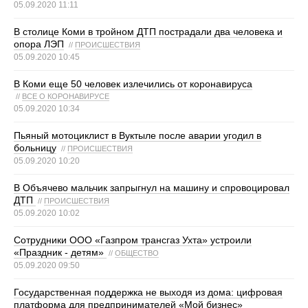
05.09.2020 11:11
В столице Коми в тройном ДТП пострадали два человека и
опора ЛЭП
//
ПРОИСШЕСТВИЯ
05.09.2020 10:45
В Коми еще 50 человек излечились от коронавируса
//
ВСЕ О КОРОНАВИРУСЕ
05.09.2020 10:34
Пьяный мотоциклист в Вуктыле после аварии угодил в
больницу
//
ПРОИСШЕСТВИЯ
05.09.2020 10:20
В Объячево мальчик запрыгнул на машину и спровоцировал
ДТП
//
ПРОИСШЕСТВИЯ
05.09.2020 10:02
Сотрудники ООО «Газпром трансгаз Ухта» устроили
«Праздник - детям»
//
ОБЩЕСТВО
05.09.2020 09:50
Государственная поддержка не выходя из дома: цифровая
платформа для предпринимателей «Мой бизнес»