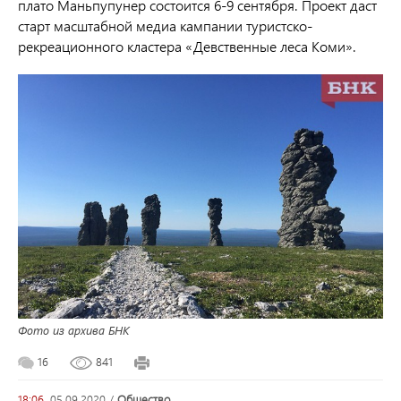
плато Маньпупунер состоится 6-9 сентября. Проект даст
старт масштабной медиа кампании туристско-
рекреационного кластера «Девственные леса Коми».
Фото из архива БНК
16
841
18:06,
05.09.2020
/
общество