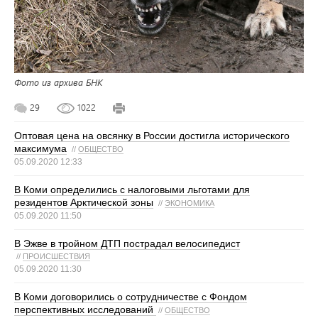
Фото из архива БНК
29
1022
Оптовая цена на овсянку в России достигла исторического
максимума
//
ОБЩЕСТВО
05.09.2020 12:33
В Коми определились с налоговыми льготами для
резидентов Арктической зоны
//
ЭКОНОМИКА
05.09.2020 11:50
В Эжве в тройном ДТП пострадал велосипедист
//
ПРОИСШЕСТВИЯ
05.09.2020 11:30
В Коми договорились о сотрудничестве с Фондом
перспективных исследований
//
ОБЩЕСТВО