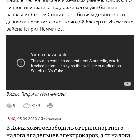
личной инициативе поддерживал ее уже бывший
начальник Сергей Сотников. Событиям десятилетней
давности посвятил сюжет молодой блогер из Ижемского
района Генрих Немчинов.
Видео Генриха Немчинова
9
3139
13:40,
05.09.2020
/
экономика
В Коми хотят освободить от транспортного
налога владельцев электрокаров, а от налога