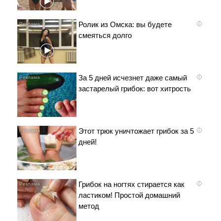
Ролик из Омска: вы будете
i
смеяться долго
За 5 дней исчезнет даже самый
i
застарелый грибок: вот хитрость
Этот трюк уничтожает грибок за 5
i
дней!
Грибок на ногтях стирается как
i
ластиком! Простой домашний
метод