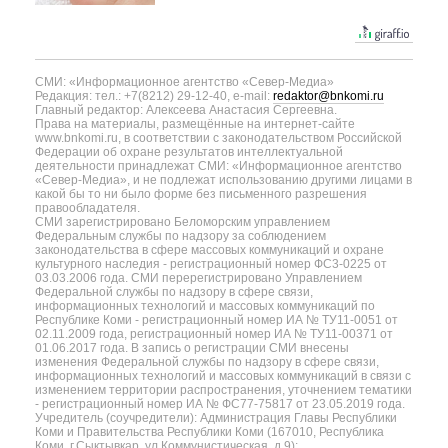
СМИ: «Информационное агентство «Север-Медиа»
Редакция: тел.: +7(8212) 29-12-40, e-mail:
redaktor@bnkomi.ru
Главный редактор: Алексеева Анастасия Сергеевна.
Права на материалы, размещённые на интернет-сайте
www.bnkomi.ru, в соответствии с законодательством Российской
Федерации об охране результатов интеллектуальной
деятельности принадлежат СМИ: «Информационное агентство
«Север-Медиа», и не подлежат использованию другими лицами в
какой бы то ни было форме без письменного разрешения
правообладателя.
СМИ зарегистрировано Беломорским управлением
Федеральным службы по надзору за соблюдением
законодательства в сфере массовых коммуникаций и охране
культурного наследия - регистрационный номер ФС3-0225 от
03.03.2006 года. СМИ перерегистрировано Управлением
Федеральной службы по надзору в сфере связи,
информационных технологий и массовых коммуникаций по
Республике Коми - регистрационный номер ИА № ТУ11-0051 от
02.11.2009 года, регистрационный номер ИА № ТУ11-00371 от
01.06.2017 года. В запись о регистрации СМИ внесены
изменения Федеральной службы по надзору в сфере связи,
информационных технологий и массовых коммуникаций в связи с
изменением территории распространения, уточнением тематики
- регистрационный номер ИА № ФС77-75817 от 23.05.2019 года.
Учредитель (соучредители): Администрация Главы Республики
Коми и Правительства Республики Коми (167010, Республика
Коми, г.Сыктывкар, ул.Коммунистическая, д.9);