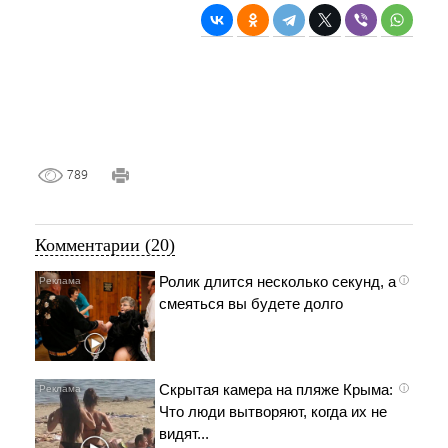
789
Комментарии (20)
Ролик длится несколько секунд, а
i
смеяться вы будете долго
Скрытая камера на пляже Крыма:
i
Что люди вытворяют, когда их не
видят...