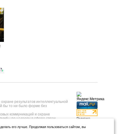
i
!
б охране результатов интеллектуальной
й бы то ни было форме без
овых коммуникаций и охране
лужбы по надзору в сфере связи,
Политика
 года, регистрационный номер ИА №
конфиденциальности
нформационных технологий и массовых
и делать его лучше. Продолжая пользоваться сайтом, вы
Использование
т 23.05.2019 года.
аналитики и