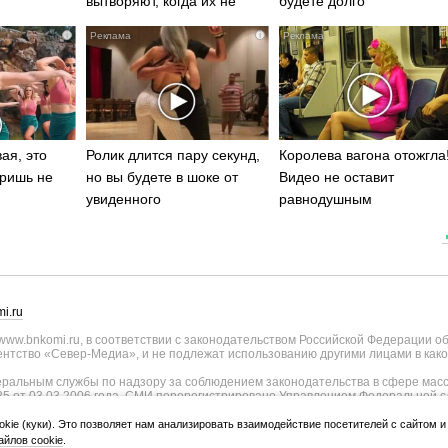
вытворяют, когда их не
будете долго
видят...
i
i
ая, это
Ролик длится пару секунд,
Королева вагона отожгла
ришь не
но вы будете в шоке от
Видео не оставит
увиденного
равнодушным
i.ru
ww.bnkomi.ru, в соответствии с законодательством Российской Федерации о
тство «Север-Медиа», и не подлежат использованию другими лицами в како
альным службы по надзору за соблюдением законодательства в сфере масс
25 от 03.03.2006 года. СМИ перерегистрировано Управлением Федеральной с
о Республике Коми - регистрационный номер ИА № ТУ11-0051 от 02.11.2009
ии СМИ внесены изменения Федеральной службы по надзору в сфере связи, и
okie (куки). Это позволяет нам анализировать взаимодействие посетителей с сайтом 
странения, уточнением тематики - регистрационный номер ИА № ФС77-75817 о
йлов cookie
.