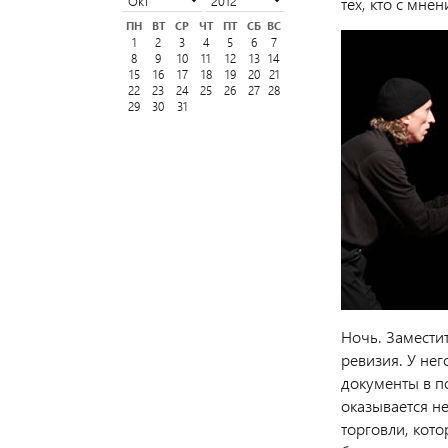
тех, кто с мне
ПН
ВТ
СР
ЧТ
ПТ
СБ
ВС
1
2
3
4
5
6
7
8
9
10
11
12
13
14
15
16
17
18
19
20
21
22
23
24
25
26
27
28
29
30
31
Ночь. Замести
ревизия. У нег
документы в п
оказывается н
торговли, кот