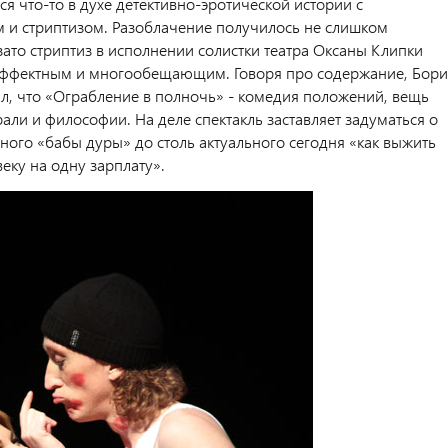
я что-то в духе детективно-эротической истории с
 и стриптизом. Разоблачение получилось не слишком
ато стриптиз в исполнении солистки театра Оксаны Клипки
эффектным и многообещающим. Говоря про содержание, Бори
ил, что «Ограбление в полночь» - комедия положений, вещь
рали и философии. На деле спектакль заставляет задуматься о
ного «бабы дуры» до столь актуального сегодня «как выжить
еку на одну зарплату».