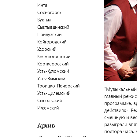
Инта
Сосногорск
Вуктыл
Сыктывдинский
Прилузский
Койгородский
Удорский
Княжпогостский
Корткеросский
Усть-Куломский
Усть-Вымский
Троицко-Печорский
"Музыкальный д
Усть-Цилемский
главный режисс
Сысольский
программке, в
Ижемский
действиях». Р
смешную и вес
разыграли впя
Архив
полтора часа. 