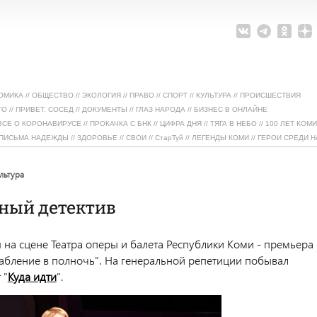
ОМИКА
//
ОБЩЕСТВО
//
ЭКОЛОГИЯ
//
ПРАВО
//
СПОРТ
//
КУЛЬТУРА
//
ПРОИСШЕСТВИЯ
ТО
//
ПРИВЕТ, СОСЕД
//
ДОКУМЕНТЫ
//
ГЛАЗ НАРОДА
//
БИЗНЕС В ОНЛАЙНЕ
ВСЕ О КОРОНАВИРУСЕ
//
ПРОКАЧКА С БНК
//
ЦИФРА ДНЯ
//
ТЯГА В НЕБО
//
100 ЛЕТ КОМИ
ПИСЬМА НАДЕЖДЫ
//
ЗДОРОВЬЕ
//
СВОИ
//
СтарТуй
//
ЛЕГЕНДЫ КОМИ
//
ГЕРОИ СРЕДИ Н
ультура
ный детектив
я на сцене Театра оперы и балета Республики Коми - премьера
рабление в полночь". На генеральной репетиции побывал
 "
Куда идти
".