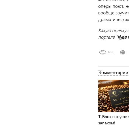
оперы поют, н
вообще звучит
драматических 
Какую оценку 
портале "
Куда 
782
Комментарии 
Т-Банк выпустил
запахом!