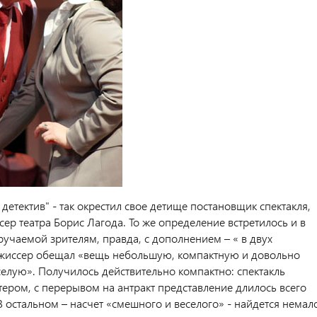
етектив" - так окрестил свое детище постановщик спектакля,
ер театра Борис Лагода. То же определение встретилось и в
ручаемой зрителям, правда, с дополнением – « в двух
ежиссер обещал «вещь небольшую, компактную и довольно
елую». Получилось действительно компактно: спектакль
тером, с перерывом на антракт представление длилось всего
В остальном – насчет «смешного и веселого» - найдется немал