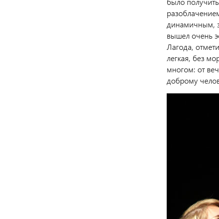
было получитьс
разоблачением
динамичным, з
вышел очень 
Лагода, отмет
легкая, без мо
многом: от веч
доброму челов