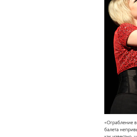
«Ограбление в 
балета непривы
как известно,