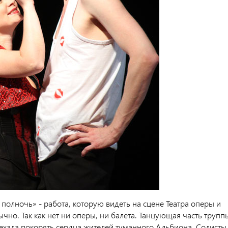
полночь» - работа, которую видеть на сцене Театра оперы и
чно. Так как нет ни оперы, ни балета. Танцующая часть трупп
 уехала покорять сердца жителей туманного Альбиона. Солисты