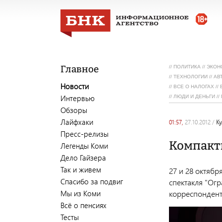
Главное
//
ПОЛИТИКА
//
ЭКОН
//
ТЕХНОЛОГИИ
//
АВ
Новости
//
ВСЕ О НАЛОГАХ
//
Интервью
//
ЛЮДИ И ДЕНЬГИ
//
Обзоры
Лайфхаки
01:57,
27.10.2012
/
к
Пресс-релизы
Компакт
Легенды Коми
Дело Гайзера
Так и живем
27 и 28 октябр
Спасибо за подвиг
спектакля "Ог
Мы из Коми
корреспондент
Всё о пенсиях
Тесты