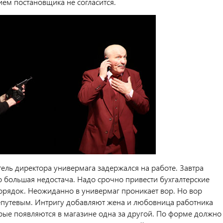
нием постановщика не согласится.
тель директора универмага задержался на работе. Завтра
о большая недостача. Надо срочно привести бухгалтерские
орядок. Неожиданно в универмаг проникает вор. Но вор
епутевым. Интригу добавляют жена и любовница работника
орые появляются в магазине одна за другой. По форме должно