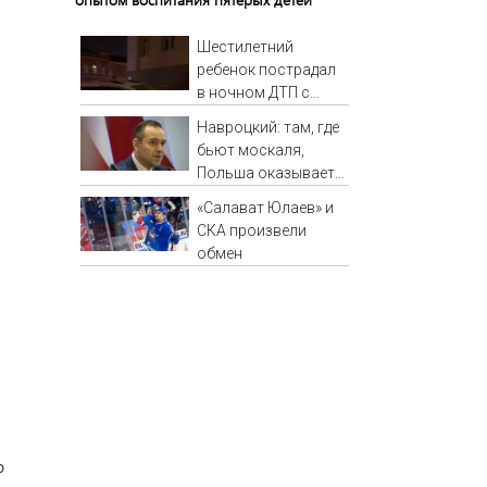
Шестилетний
ребенок пострадал
в ночном ДТП с
тремя
Навроцкий: там, где
автомобилями на
бьют москаля,
Федерации: видео
Польша оказывает
помощь - Новости
«Салават Юлаев» и
на Вести.ru
СКА произвели
обмен
о