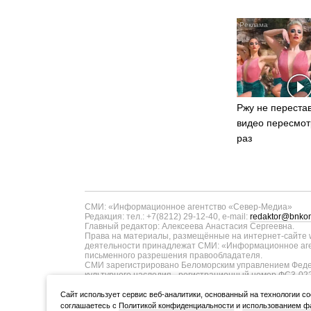
Ржу не перестав
видео пересмот
раз
СМИ: «Информационное агентство «Север-Медиа»
Редакция: тел.: +7(8212) 29-12-40, e-mail:
redaktor@bnkom
Главный редактор: Алексеева Анастасия Сергеевна.
Права на материалы, размещённые на интернет-сайте w
деятельности принадлежат СМИ: «Информационное аген
письменного разрешения правообладателя.
СМИ зарегистрировано Беломорским управлением Федер
культурного наследия - регистрационный номер ФС3-02
информационных технологий и массовых коммуникаций п
ТУ11-00371 от 01.06.2017 года. В запись о регистрац
Cайт использует сервис веб-аналитики, основанный на технологии co
коммуникаций в связи с изменением территории распро
соглашаетесь с
Политикой конфиденциальности
и
использованием фа