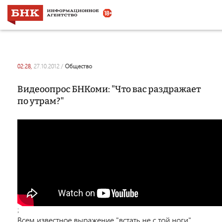
02:28,
27.10.2012
/
общество
Видеоопрос БНКоми: "Что вас раздражает
по утрам?"
;
Всем известное выражение "встать не с той ноги",