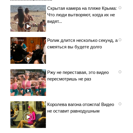
Скрытая камера на пляже Крыма:
i
Что люди вытворяют, когда их не
видят...
Ролик длится несколько секунд, а
i
смеяться вы будете долго
Ржу не переставая, это видео
i
пересмотришь не раз
Королева вагона отожгла! Видео
i
не оставит равнодушным