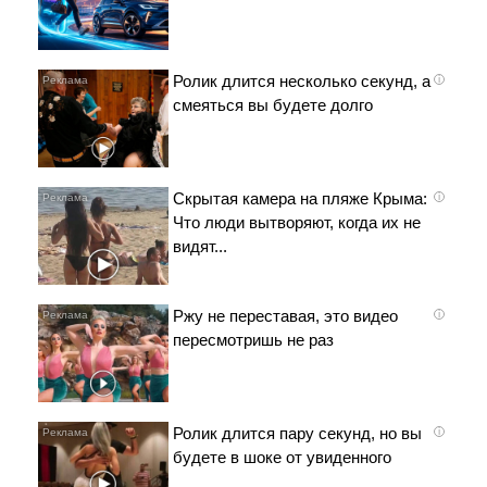
Ролик длится несколько секунд, а
i
смеяться вы будете долго
Скрытая камера на пляже Крыма:
i
Что люди вытворяют, когда их не
видят...
Ржу не переставая, это видео
i
пересмотришь не раз
Ролик длится пару секунд, но вы
i
будете в шоке от увиденного