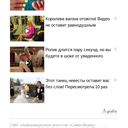
Королева вагона отожгла! Видео
i
не оставит равнодушным
Ролик длится пару секунд, но вы
i
будете в шоке от увиденного
Этот танец невесты оставит вас
i
без слов! Пересмотрела 10 раз
СМИ: «Информационное агентство «Север-Медиа»