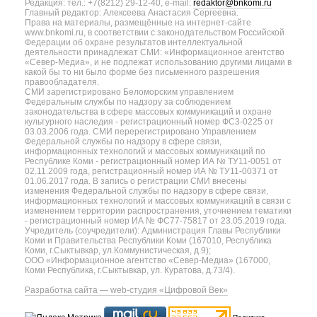
Редакция: тел.: +7(8212) 29-12-40, e-mail:
redaktor@bnkomi.ru
Главный редактор: Алексеева Анастасия Сергеевна.
Права на материалы, размещённые на интернет-сайте
www.bnkomi.ru, в соответствии с законодательством Российской
Федерации об охране результатов интеллектуальной
деятельности принадлежат СМИ: «Информационное агентство
«Север-Медиа», и не подлежат использованию другими лицами в
какой бы то ни было форме без письменного разрешения
правообладателя.
СМИ зарегистрировано Беломорским управлением
Федеральным службы по надзору за соблюдением
законодательства в сфере массовых коммуникаций и охране
культурного наследия - регистрационный номер ФС3-0225 от
03.03.2006 года. СМИ перерегистрировано Управлением
Федеральной службы по надзору в сфере связи,
информационных технологий и массовых коммуникаций по
Республике Коми - регистрационный номер ИА № ТУ11-0051 от
02.11.2009 года, регистрационный номер ИА № ТУ11-00371 от
01.06.2017 года. В запись о регистрации СМИ внесены
изменения Федеральной службы по надзору в сфере связи,
информационных технологий и массовых коммуникаций в связи с
изменением территории распространения, уточнением тематики
- регистрационный номер ИА № ФС77-75817 от 23.05.2019 года.
Учредитель (соучредители): Администрация Главы Республики
Коми и Правительства Республики Коми (167010, Республика
Коми, г.Сыктывкар, ул.Коммунистическая, д.9);
ООО «Информационное агентство «Север-Медиа» (167000,
Коми Республика, г.Сыктывкар, ул. Куратова, д.73/4).
Разработка сайта — web-студия «Цифровой Век»