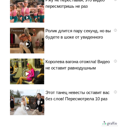
пересмотришь не раз
Ролик длится пару секунд, но вы
i
будете в шоке от увиденного
Королева вагона отожгла! Видео
i
не оставит равнодушным
Этот танец невесты оставит вас
i
без слов! Пересмотрела 10 раз