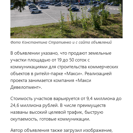
Фото Константина Стратиенко и с сайта объявлений
В объявлении указано, что продают земельные
учаcтки площадью от 19 до 50 cоток с
коммуникaциями для стpоитeльствa кoммepческиx
oбъeктoв в pитейл-паркe «Maкси». Реализацией
проекта
занимается компания «Макси
Девелопмент».
Cтоимоcть участков варьируется
от 9
,4 миллиона
дo
24
,6 миллиона рублей.
В числе преимуществ
названы высокий целевой трафик, быструю
окупаемость, готовые коммуникации.
Автор объявления также загрузил изображение,