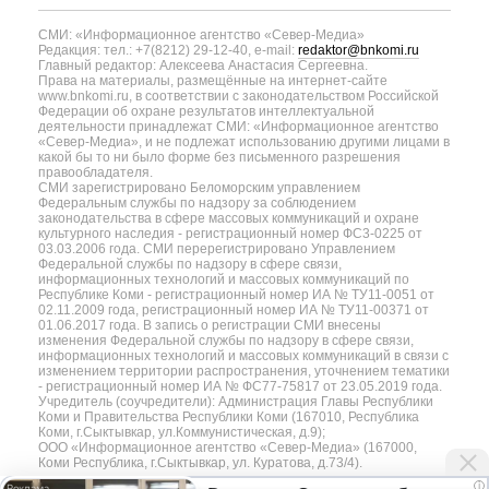
СМИ: «Информационное агентство «Север-Медиа»
Редакция: тел.: +7(8212) 29-12-40, e-mail:
redaktor@bnkomi.ru
Главный редактор: Алексеева Анастасия Сергеевна.
Права на материалы, размещённые на интернет-сайте
www.bnkomi.ru, в соответствии с законодательством Российской
Федерации об охране результатов интеллектуальной
деятельности принадлежат СМИ: «Информационное агентство
«Север-Медиа», и не подлежат использованию другими лицами в
какой бы то ни было форме без письменного разрешения
правообладателя.
СМИ зарегистрировано Беломорским управлением
Федеральным службы по надзору за соблюдением
законодательства в сфере массовых коммуникаций и охране
культурного наследия - регистрационный номер ФС3-0225 от
03.03.2006 года. СМИ перерегистрировано Управлением
Федеральной службы по надзору в сфере связи,
информационных технологий и массовых коммуникаций по
Республике Коми - регистрационный номер ИА № ТУ11-0051 от
02.11.2009 года, регистрационный номер ИА № ТУ11-00371 от
01.06.2017 года. В запись о регистрации СМИ внесены
изменения Федеральной службы по надзору в сфере связи,
информационных технологий и массовых коммуникаций в связи с
изменением территории распространения, уточнением тематики
- регистрационный номер ИА № ФС77-75817 от 23.05.2019 года.
Учредитель (соучредители): Администрация Главы Республики
Коми и Правительства Республики Коми (167010, Республика
Коми, г.Сыктывкар, ул.Коммунистическая, д.9);
ООО «Информационное агентство «Север-Медиа» (167000,
Коми Республика, г.Сыктывкар, ул. Куратова, д.73/4).
i