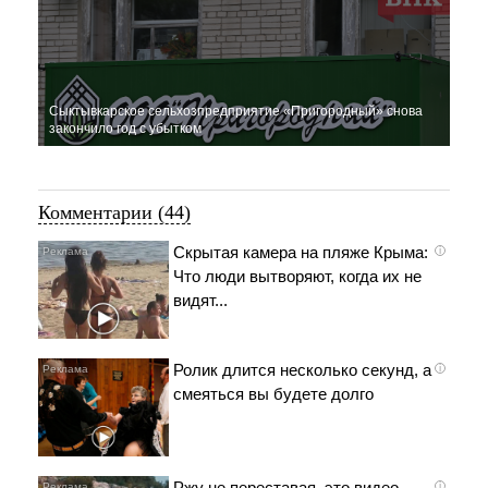
Сыктывкарское сельхозпредприятие «Пригородный» снова
закончило год с убытком
Комментарии (44)
Скрытая камера на пляже Крыма:
i
Что люди вытворяют, когда их не
видят...
Ролик длится несколько секунд, а
i
смеяться вы будете долго
Ржу не переставая, это видео
i