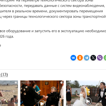
безопасности, передавать данные с систем видеонаблюдения,
шителя в реальном времени, документировать перемещения
ц через границы технологического сектора зоны транспортной
все оборудование и запустить его в эксплуатацию необходим
026 года.
в
(13)
i
i