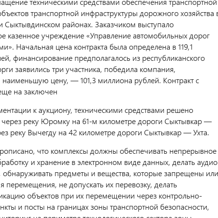
нащение техническими средствами обеспечения транспортной
объектов транспортной инфраструктуры дорожного хозяйства 
и Сыктывдинском районах. Заказчиком выступало
ое казенное учреждение «Управление автомобильных дорог
и». Начальная цена контракта была определена в 119,1
ей, финансирование предполагалось из республиканского
орги заявились три участника, победила компания,
наименьшую цену, — 101,3 миллиона рублей. Контракт с
еще на заключен
ментации к аукциону, техническими средствами решено
т через реку Юромку на 61-м километре дороги Сыктывкар —
рез реку Вычегду на 42 километре дороги Сыктывкар — Ухта.
прописано, что комплексы должны обеспечивать непрерывное
бработку и хранение в электронном виде данных, делать аудио
, обнаруживать предметы и вещества, которые запрещены ил
я перемещения, не допускать их перевозку, делать
кацию объектов при их перемещении через контрольно-
нкты и посты на границах зоны транспортной безопасности,
ниторинг на периметре технологического сектора зоны