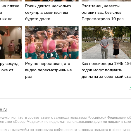
 на пляже
Ролик длится несколько
Этот танец невесты
и
секунд, а смеяться вы
оставит вас без слов!
а их не
будете долго
Пересмотрела 10 раз
i
i
ру секунд,
Ржу не переставая, это
Как пенсионеры 1945-19
шоке от
видео пересмотришь не
годов могут получить
раз
доплаты за советский ст
i.ru
ww.bnkomi.ru, в соответствии с законодательством Российской Федерации о
тство «Север-Медиа», и не подлежат использованию другими лицами в како
альным службы по надзору за соблюдением законодательства в сфере масс