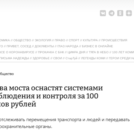
ОМИКА
//
ОБЩЕСТВО
//
ЭКОЛОГИЯ
//
ПРАВО
//
СПОРТ
//
КУЛЬТУРА
//
ПРОИСШЕСТВИЯ
ТО
//
ПРИВЕТ, СОСЕД
//
ДОКУМЕНТЫ
//
ГЛАЗ НАРОДА
//
БИЗНЕС В ОНЛАЙНЕ
ВСЕ О КОРОНАВИРУСЕ
//
ПРОКАЧКА С БНК
//
ЦИФРА ДНЯ
//
ТЯГА В НЕБО
//
100 ЛЕТ КОМИ
ПИСЬМА НАДЕЖДЫ
//
ЗДОРОВЬЕ
//
СВОИ
//
СтарТуй
//
ЛЕГЕНДЫ КОМИ
//
ГЕРОИ СРЕДИ Н
общество
ва моста оснастят системами
людения и контроля за 100
ов рублей
отслеживать перемещения транспорта и людей и передавать
оохранительные органы.