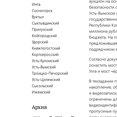
аукцион на ос
Инта
безопасности 
Сосногорск
Усть-Вымском 
Вуктыл
государственн
Сыктывдинский
Республики Ком
Прилузский
миллиона рубл
Койгородский
бюджета. На т
Удорский
предложившая 
Княжпогостский
подрядчиком 
Корткеросский
Согласно доку
Усть-Куломский
оснастить мос
Усть-Вымский
Ухта и мост че
Троицко-Печорский
Усть-Цилемский
В техзадании 
Сысольский
накопление, о
Ижемский
и видеозаписи
ограничены дл
видеоидентифи
Архив
пропускные пу
вести видеомо