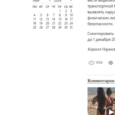
транспортной 
ПН
ВТ
СР
ЧТ
ПТ
СБ
ВС
выявлять нару
1
2
3
4
5
6
7
8
9
10
физических ли
11
12
13
14
15
16
17
безопасности.
18
19
20
21
22
23
24
25
26
27
28
29
30
31
Смонтировать 
до 1 декабря 2
Кирилл Наумо
1056
Комментарии 