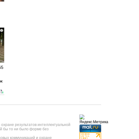
i
65
аж
б охране результатов интеллектуальной
й бы то ни было форме без
овых коммуникаций и охране