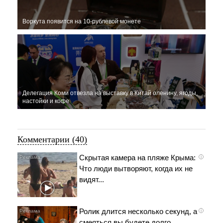
Воркута появится на 10-рублевой монете
Делегация Коми отвезла на выставку в Китай оленину, ягоды,
настойки и кофе
Комментарии (40)
Скрытая камера на пляже Крыма:
i
Что люди вытворяют, когда их не
видят...
Ролик длится несколько секунд, а
i
смеяться вы будете долго