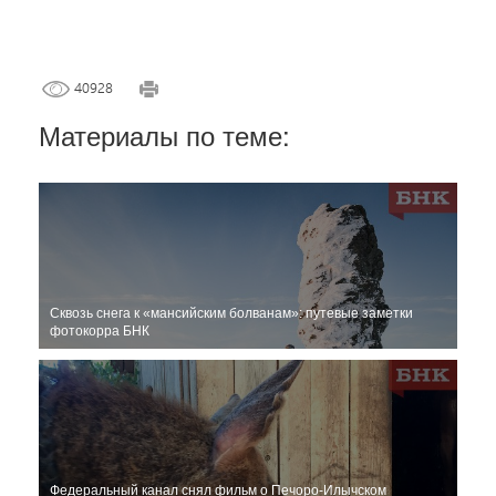
40928
Материалы по теме:
Сквозь снега к «мансийским болванам»: путевые заметки
фотокорра БНК
Федеральный канал снял фильм о Печоро-Илычском