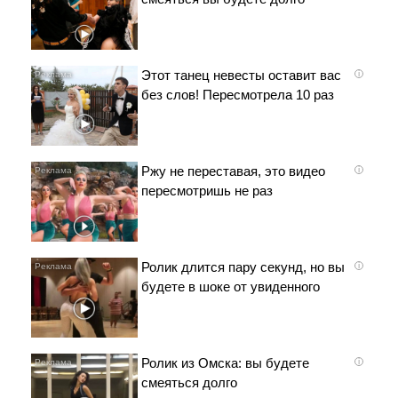
Этот танец невесты оставит вас
i
без слов! Пересмотрела 10 раз
Ржу не переставая, это видео
i
пересмотришь не раз
Ролик длится пару секунд, но вы
i
будете в шоке от увиденного
Ролик из Омска: вы будете
i
смеяться долго