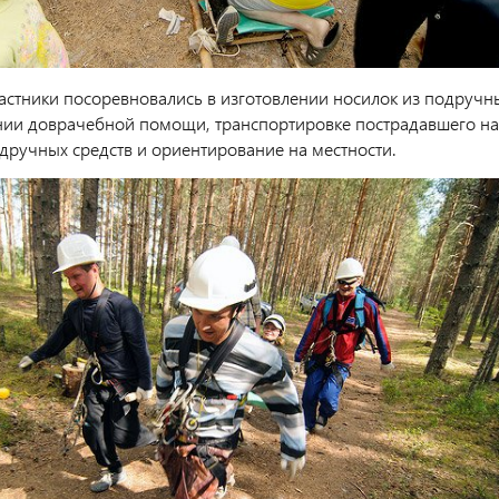
частники посоревновались в изготовлении носилок из подручн
ании доврачебной помощи, транспортировке пострадавшего на
одручных средств и ориентирование на местности.