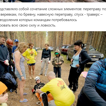
едставляло собой сочетание сложных элементов: переправу п
еревкам, по бревну, навесную переправу, спуск - траверс –
еодоления которых командам потребовалось
овать всю свою силу и ловкость.