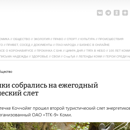
ОМИКА
//
ОБЩЕСТВО
//
ЭКОЛОГИЯ
//
ПРАВО
//
СПОРТ
//
КУЛЬТУРА
//
ПРОИСШЕСТВИЯ
ТО
//
ПРИВЕТ, СОСЕД
//
ДОКУМЕНТЫ
//
ГЛАЗ НАРОДА
//
БИЗНЕС В ОНЛАЙНЕ
ВСЕ О КОРОНАВИРУСЕ
//
ПРОКАЧКА С БНК
//
ЦИФРА ДНЯ
//
ТЯГА В НЕБО
//
100 ЛЕТ КОМИ
ПИСЬМА НАДЕЖДЫ
//
ЗДОРОВЬЕ
//
СВОИ
//
СтарТуй
//
ЛЕГЕНДЫ КОМИ
//
ГЕРОИ СРЕДИ Н
общество
ики собрались на ежегодный
еский слет
стечке Коччойяг прошел второй туристический слет энергетико
рганизованный ОАО «ТГК-9» Коми.