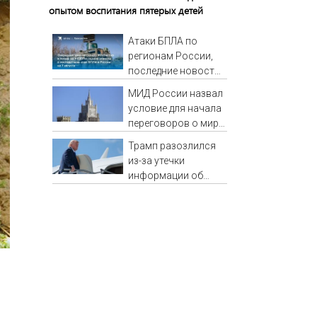
опытом воспитания пятерых детей
Атаки БПЛА по
регионам России,
последние новости
на 7 августа 2026:
МИД России назвал
последствия, атаки
условие для начала
на склады
переговоров о мире
Wildberries,
с Украиной
состояние
Трамп разозлился
пострадавших
из-за утечки
информации об
истощении запасов
боеприпасов