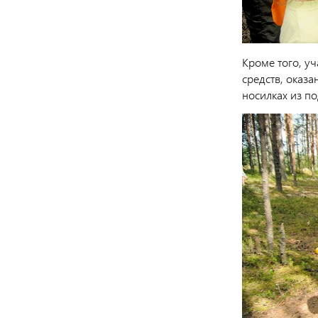
Кроме того, у
средств, оказ
носилках из п