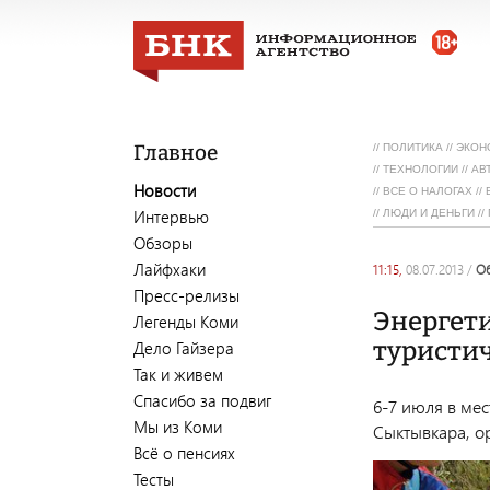
Главное
//
ПОЛИТИКА
//
ЭКОН
//
ТЕХНОЛОГИИ
//
АВ
Новости
//
ВСЕ О НАЛОГАХ
//
Интервью
//
ЛЮДИ И ДЕНЬГИ
//
Обзоры
Лайфхаки
11:15,
08.07.2013
/
Пресс-релизы
Энергет
Легенды Коми
туристич
Дело Гайзера
Так и живем
Спасибо за подвиг
6-7 июля в ме
Мы из Коми
Сыктывкара, о
Всё о пенсиях
Тесты