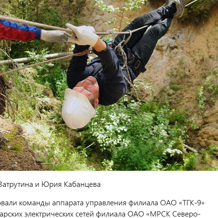
Затрутина и Юрия Кабанцева
вовали команды аппарата управления филиала ОАО «ТГК-9»
арских электрических сетей филиала ОАО «МРСК Северо-