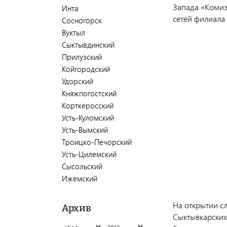
Запада «Комиэн
Инта
сетей филиала 
Сосногорск
Вуктыл
Сыктывдинский
Прилузский
Койгородский
Удорский
Княжпогостский
Корткеросский
Усть-Куломский
Усть-Вымский
Троицко-Печорский
Усть-Цилемский
Сысольский
Ижемский
На открытии с
Архив
Сыктывкарских