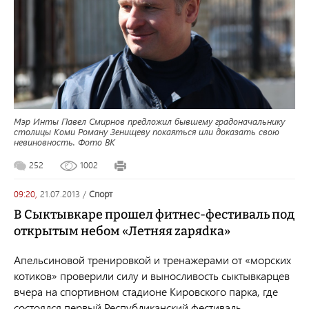
Мэр Инты Павел Смирнов предложил бывшему градоначальнику
столицы Коми Роману Зенищеву покаяться или доказать свою
невиновность. Фото ВК
252
1002
09:20,
21.07.2013
/
спорт
В Сыктывкаре прошел фитнес-фестиваль под
открытым небом «Летняя zаряdка»
Апельсиновой тренировкой и тренажерами от «морских
котиков» проверили силу и выносливость сыктывкарцев
вчера на спортивном стадионе Кировского парка, где
состоялся первый Республиканский фестиваль