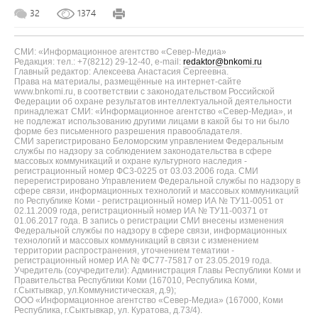
32
1374
СМИ: «Информационное агентство «Север-Медиа»
Редакция: тел.: +7(8212) 29-12-40, e-mail:
redaktor@bnkomi.ru
Главный редактор: Алексеева Анастасия Сергеевна.
Права на материалы, размещённые на интернет-сайте
www.bnkomi.ru, в соответствии с законодательством Российской
Федерации об охране результатов интеллектуальной деятельности
принадлежат СМИ: «Информационное агентство «Север-Медиа», и
не подлежат использованию другими лицами в какой бы то ни было
форме без письменного разрешения правообладателя.
СМИ зарегистрировано Беломорским управлением Федеральным
службы по надзору за соблюдением законодательства в сфере
массовых коммуникаций и охране культурного наследия -
регистрационный номер ФС3-0225 от 03.03.2006 года. СМИ
перерегистрировано Управлением Федеральной службы по надзору в
сфере связи, информационных технологий и массовых коммуникаций
по Республике Коми - регистрационный номер ИА № ТУ11-0051 от
02.11.2009 года, регистрационный номер ИА № ТУ11-00371 от
01.06.2017 года. В запись о регистрации СМИ внесены изменения
Федеральной службы по надзору в сфере связи, информационных
технологий и массовых коммуникаций в связи с изменением
территории распространения, уточнением тематики -
регистрационный номер ИА № ФС77-75817 от 23.05.2019 года.
Учредитель (соучредители): Администрация Главы Республики Коми и
Правительства Республики Коми (167010, Республика Коми,
г.Сыктывкар, ул.Коммунистическая, д.9);
ООО «Информационное агентство «Север-Медиа» (167000, Коми
Республика, г.Сыктывкар, ул. Куратова, д.73/4).