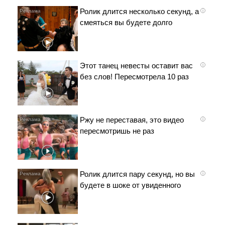
Ролик длится несколько секунд, а
i
смеяться вы будете долго
Этот танец невесты оставит вас
i
без слов! Пересмотрела 10 раз
Ржу не переставая, это видео
i
пересмотришь не раз
Ролик длится пару секунд, но вы
i
будете в шоке от увиденного